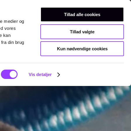
Erhvervsuddannelser
Teknisk gymnasium
Kurser
Tillad alle cookies
ale medier og
ed vores
Tillad valgte
re kan
fra din brug
Kun nødvendige cookies
Vis detaljer