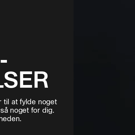
­
LSER
til at fylde noget
så noget for dig.
gheden.