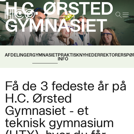
H.C. ØRSTED
GYMNASIET
AFDELINGER
GYMNASIET
PRAKTISK
NYHEDER
REKTORER
SPØ
INFO
Få de 3 fedeste år på
H.C. Ørsted
Gymnasiet - et
teknisk gymnasium