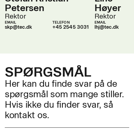
Petersen
Høyer
Rektor
Rektor
EMAIL
TELEFON
EMAIL
skp@tec.dk
+45 2545 3031
lhj@tec.dk
SPØRGSMÅL
Her kan du finde svar på de
spørgsmål som mange stiller.
Hvis ikke du finder svar, så
kontakt os.