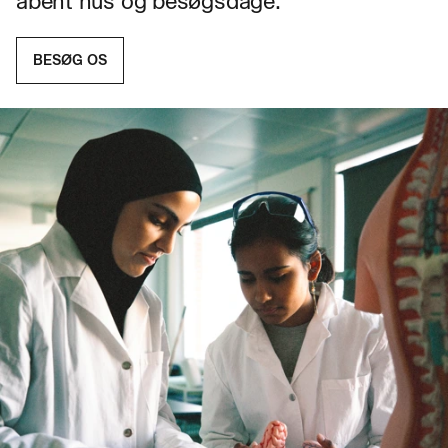
åbent hus og besøgsdage.
BESØG OS