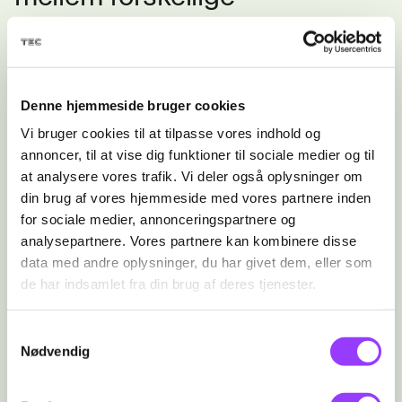
fagretninger. Læs mere om
vores forskellige fagretninger
her
.
Denne hjemmeside bruger cookies
Vi bruger cookies til at tilpasse vores indhold og
annoncer, til at vise dig funktioner til sociale medier og til
at analysere vores trafik. Vi deler også oplysninger om
din brug af vores hjemmeside med vores partnere inden
Grundforløb 2 (GF2)
for sociale medier, annonceringspartnere og
analysepartnere. Vores partnere kan kombinere disse
20 uger
data med andre oplysninger, du har givet dem, eller som
de har indsamlet fra din brug af deres tjenester.
Samtykkevalg
Nødvendig
Grundforløb 2 foregår på