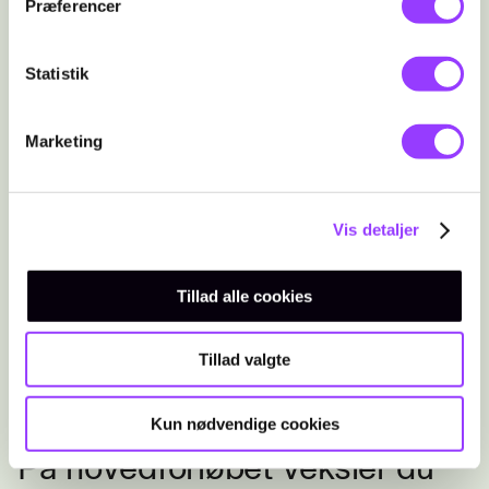
skolen. Her lærer du de mest
Præferencer
grundlæggende ting på
uddannelsen, så du bliver klar
Statistik
til hovedforløbet.
Marketing
Vis detaljer
Hovedforløb
Tillad alle cookies
Op til 4,5 år
Tillad valgte
Kun nødvendige cookies
På hovedforløbet veksler du