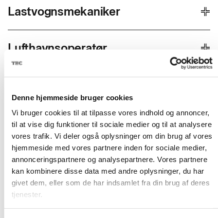
Se mere om uddannelsen
Lastvogns­mekaniker
ANSØGNINGSFRIST
OPSTART
Ansøg nu
27. november
18. januar
Se mere om uddannelsen
Lufthavns­operatør
ANSØGNINGSFRIST
OPSTART
Ansøg nu
27. oktober
18. januar
Se mere om uddannelsen
Låse
smed
ANSØGNINGSFRIST
OPSTART
Ansøg nu
Denne hjemmeside bruger cookies
27. november
18. januar
Vi bruger cookies til at tilpasse vores indhold og annoncer,
Se mere om uddannelsen
Person
vogns­tekniker
ANSØGNINGSFRIST
OPSTART
til at vise dig funktioner til sociale medier og til at analysere
Ansøg nu
vores trafik. Vi deler også oplysninger om din brug af vores
04. januar
18. januar
hjemmeside med vores partnere inden for sociale medier,
Se mere om uddannelsen
Service
assistent
ANSØGNINGSFRIST
OPSTART
annonceringspartnere og analysepartnere. Vores partnere
Ansøg nu
kan kombinere disse data med andre oplysninger, du har
02. oktober
22. oktober
givet dem, eller som de har indsamlet fra din brug af deres
Se mere om uddannelsen
VVS
og energi
ANSØGNINGSFRIST
OPSTART
tjenester.
Ansøg nu
04. januar
18. januar
30. marts
14. april