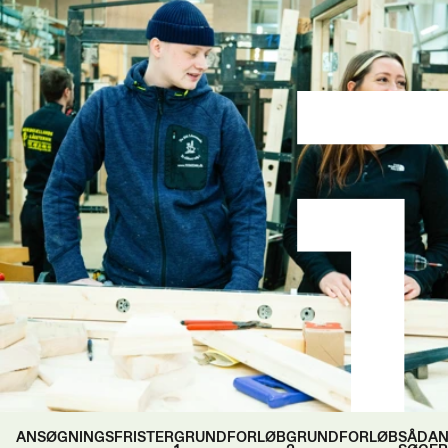
ANSØGNINGSFRISTER
GRUNDFORLØB
GRUNDFORLØB
SÅDA