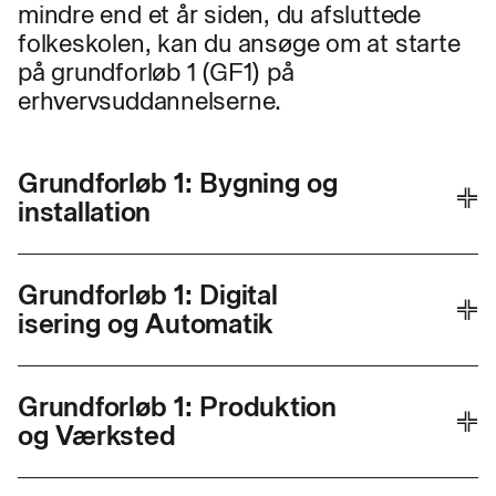
mindre end et år siden, du afsluttede
folkeskolen, kan du ansøge om at starte
på grundforløb 1 (GF1) på
erhvervsuddannelserne.
Grund
forløb 1: Bygning og
installation
Grund
forløb 1: Digital
ANSØGNINGSFRIST
OPSTART
isering og Automatik
01. marts
03. august
Grund
forløb 1: Produktion
ANSØGNINGSFRIST
OPSTART
og Værksted
01. marts
03. august
Se mere om uddannelsen
Ansøg nu