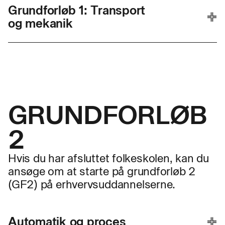
Grund
forløb 1: Transport
ANSØGNINGSFRIST
OPSTART
og mekanik
01. marts
03. august
Se mere om uddannelsen
Ansøg nu
ANSØGNINGSFRIST
OPSTART
01. marts
03. august
Se mere om uddannelsen
Ansøg nu
GRUNDFORLØB
2
Se mere om uddannelsen
Ansøg nu
Hvis du har afsluttet folkeskolen, kan du
ansøge om at starte på grundforløb 2
(GF2) på erhvervsuddannelserne.
Automatik og proces