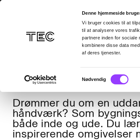
EUD
Bygning
Installation
Denne hjemmeside bruger
BYGNI
Vi bruger cookies til at til
til at analysere vores tra
partnere inden for sociale
kombinere disse data med a
af deres tjenester.
OM UDDANNELSEN
MØD EN ELEV
FAKTA
SPØRGSMÅL
BES
Samtykkevalg
Nødvendig
Drømmer du om en uddann
håndværk? Som bygningsm
både inde og ude. Du lære
inspirerende omgivelser 