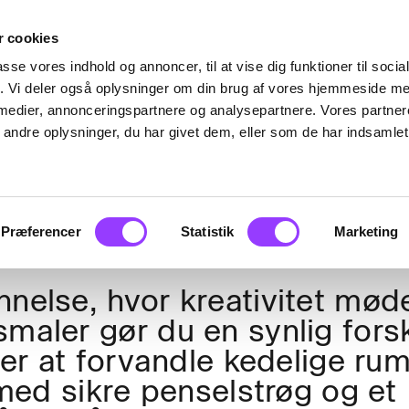
Kreativitet
 cookies
NGS
MAL
passe vores indhold og annoncer, til at vise dig funktioner til soci
fik. Vi deler også oplysninger om din brug af vores hjemmeside m
 medier, annonceringspartnere og analysepartnere. Vores partne
ndre oplysninger, du har givet dem, eller som de har indsamlet 
ØG OS
Præferencer
Statistik
Marketing
else, hvor kreativitet mød
aler gør du en synlig forsk
r at forvandle kedelige rum 
med sikre penselstrøg og et