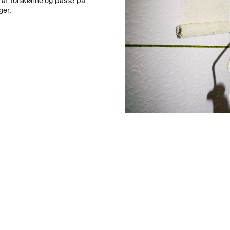
 at forskønne og passe på
ger.