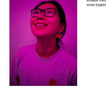
arbejde med
vores bygnin