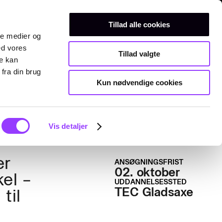
Erhvervsuddannelser
Teknisk gymnasium
Kurser
ER
Tillad alle cookies
ale medier og
ed vores
Tillad valgte
re kan
fra din brug
Kun nødvendige cookies
ANSØG NU
Vis detaljer
er
ANSØGNINGSFRIST
02. oktober
el –
UDDANNELSESSTED
TEC Gladsaxe
til