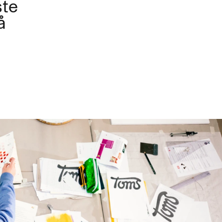
ste
å