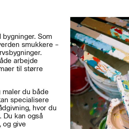
E
il bygninger. Som
 verden smukkere –
ervsbygninger.
åde arbejde
maer til større
g maler du både
an specialisere
rådgivning, hvor du
r. Du kan også
, og give