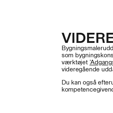
VIDER
Bygningsmalerudda
som bygningskonst
værktøjet
'Adgangs
videregående udda
Du kan også efter
kompetencegiven