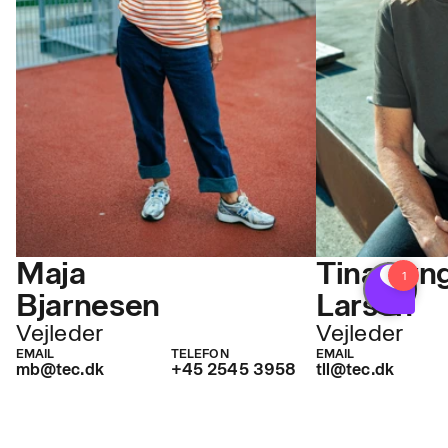
Maja
Tina Lyn
Bjarnesen
Larsen
Vejleder
Vejleder
EMAIL
TELEFON
EMAIL
mb@tec.dk
+45 2545 3958
tll@tec.dk