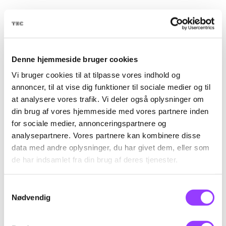
Hvad er en erhvervsuddannelse?
En erhvervsuddannelse (EUD) i
Denne hjemmeside bruger cookies
København hos TEC kombinerer praktisk
Vi bruger cookies til at tilpasse vores indhold og
erfaring med teoretisk viden, så du er klar
annoncer, til at vise dig funktioner til sociale medier og til
til arbejdsmarkedet. Med en
at analysere vores trafik. Vi deler også oplysninger om
erhvervsuddannelse bliver du klædt på til
din brug af vores hjemmeside med vores partnere inden
en karriere inden for et fagområde, hvor
for sociale medier, annonceringspartnere og
der er stor efterspørgsel efter dygtige
analysepartnere. Vores partnere kan kombinere disse
håndværkere og teknikere. Danmark står
data med andre oplysninger, du har givet dem, eller som
til at mangle op mod 100.000 faglærte i
de har indsamlet fra din brug af deres tjenester.
2030, og med en uddannelse fra TEC
kan du bidrage til at dække dette behov.
Samtykkevalg
Nødvendig
Erhvervsuddannelser på TEC