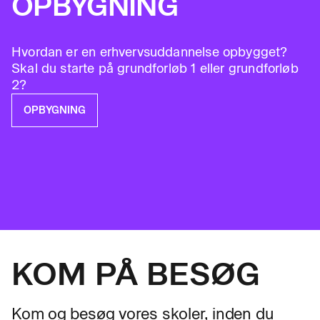
OPBYGNING
Hvordan er en erhvervsuddannelse opbygget?
Skal du starte på grundforløb 1 eller grundforløb
2?
OPBYGNING
KOM PÅ BESØG
Kom og besøg vores skoler, inden du