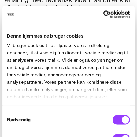
til arbejdsmarkedet. Med en
erhvervsuddannelse bliver du klædt på til
en karriere inden for et fagområde, hvor
der er stor efterspørgsel efter dygtige
Denne hjemmeside bruger cookies
håndværkere og teknikere. Danmark står
Vi bruger cookies til at tilpasse vores indhold og
til at mangle op mod 100.000 faglærte i
annoncer, til at vise dig funktioner til sociale medier og til
2030, og med en uddannelse fra TEC
at analysere vores trafik. Vi deler også oplysninger om
kan du bidrage til at dække dette behov.
din brug af vores hjemmeside med vores partnere inden
for sociale medier, annonceringspartnere og
Erhvervsuddannelser på TEC
analysepartnere. Vores partnere kan kombinere disse
data med andre oplysninger, du har givet dem, eller som
Hos TEC tilbyder vi et bredt udvalg af
de har indsamlet fra din brug af deres tjenester.
erhvervsuddannelser i København, som
dækker alt fra teknologi og IT til
Samtykkevalg
håndværk og service. Uanset om du
Nødvendig
drømmer om at blive
mekaniker
,
elektriker
,
smed
eller noget helt fjerde,