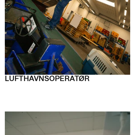
LUFTHAVNS­OPERATØR