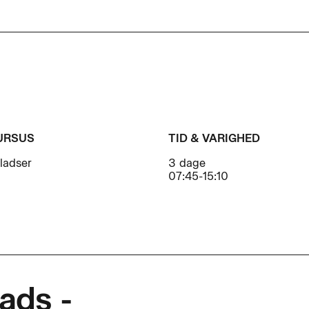
URSUS
TID & VARIGHED
pladser
3 dage
07:45-15:10
lads -