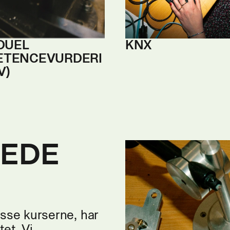
IDUEL
KNX
ETENCEV
URDERI
V)
EDE
asse kurserne, har
tet. Vi