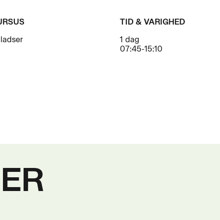
URSUS
TID & VARIGHED
pladser
1 dag
07:45-15:10
SER