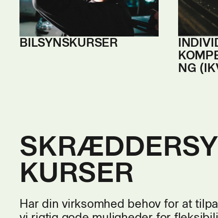
BILSYNS­KURSER
INDIV
KOM
P
NG (IK
SKRÆDDERSY
KURSER
Har din virksomhed behov for at tilp
vi rigtig gode muligheder for fleksibili