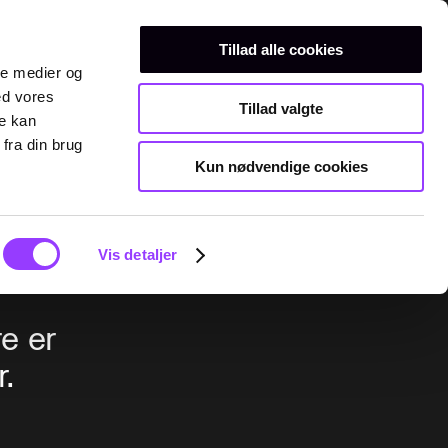
Erhvervsuddannelser
Teknisk gymnasium
Kurser
Tillad alle cookies
ale medier og
ed vores
Tillad valgte
re kan
fra din brug
Kun nødvendige cookies
Vis detaljer
e er
.