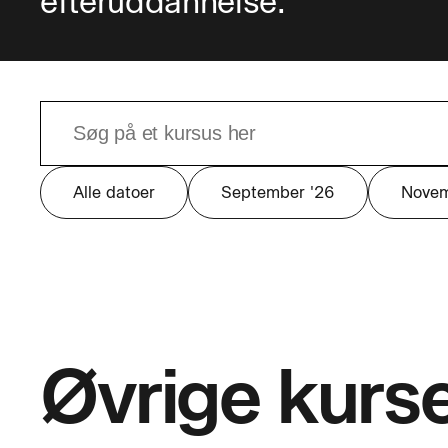
efteruddannelse.
Alle datoer
September '26
Nove
Øvrige kurs