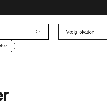
mber
er