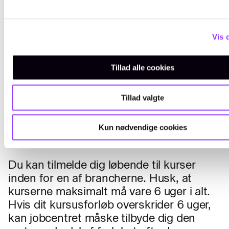
blanket AR237 og reserverer plads
på dit uddannelsesforløb i 14 dage.
Vis 
Underskriv blanketten
Herefter skal du underskrive
Tillad alle cookies
blanketten og aflevere den til din a-
kasse.
Tillad valgte
A-kassen godkender kurset
A-kassen skal godkende kurset eller
Kun nødvendige cookies
kurserne, inden du starter.
Du kan tilmelde dig løbende til kurser
inden for en af brancherne. Husk, at
kurserne maksimalt må vare 6 uger i alt.
Hvis dit kursusforløb overskrider 6 uger,
kan jobcentret måske tilbyde dig den