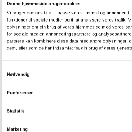
UDDANNELSE
Denne hjemmeside bruger cookies
Vi bruger cookies til at tilpasse vores indhold og annoncer, til
Inden du tilmelder dig, skal du altid
funktioner til sociale medier og til at analysere vores trafik. 
kontakte dit jobcenter eller din a-kasse.
oplysninger om din brug af vores hjemmeside med vores par
for sociale medier, annonceringspartnere og analysepartnere
Få en samtale i jobcentret
partnere kan kombinere disse data med andre oplysninger, du
Denne samtale er nødvendig, for at
dem, eller som de har indsamlet fra din brug af deres tjeneste
din a-kasse kan godkende din
ansøgning om jobrettet uddannelse.
Samtykkevalg
Nødvendig
Find dit kursus eller
uddannelsesforløb
Aftal det nærmere forløb med TECs
Præferencer
kursusadministration.
Statistik
Få blanketten AR237
TECs kursusadministration sender
Marketing
dig en udfyldt og underskrevet