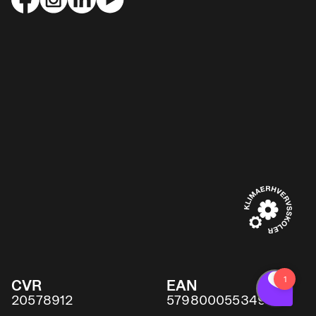
CVR
EAN
20578912
5798000553491