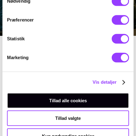
Nødvendig
Præferencer
Statistik
Marketing
KONTAKT
Kursus-
Vis detaljer
administration
Tillad alle cookies
Tillad valgte
Kun nødvendige cookies