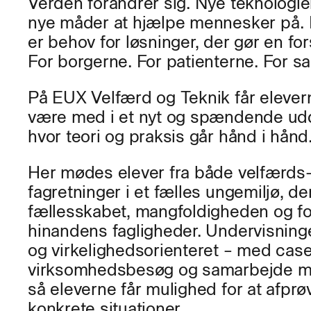
Verden forandrer sig. Nye teknologie
nye måder at hjælpe mennesker på. D
er behov for løsninger, der gør en fo
For borgerne. For patienterne. For s
På EUX Velfærd og Teknik får elever
være med i et nyt og spændende udd
hvor teori og praksis går hånd i hånd
Her mødes elever fra både velfærds-
fagretninger i et fælles ungemiljø, de
fællesskabet, mangfoldigheden og fo
hinandens fagligheder. Undervisning
og virkelighedsorienteret – med case
virksomhedsbesøg og samarbejde me
så eleverne får mulighed for at afprø
konkrete situationer.