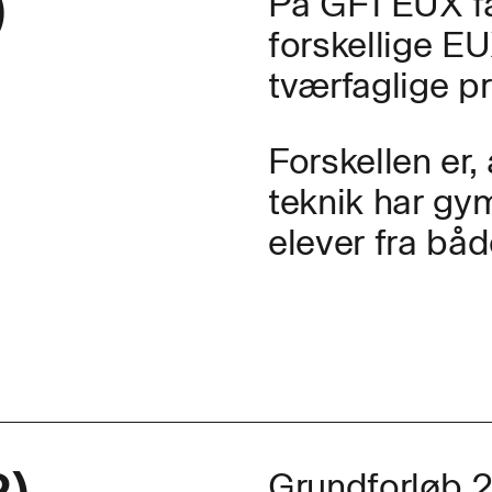
)
På GF1 EUX får
forskellige E
tværfaglige pr
Forskellen er
teknik har g
elever fra båd
Grundforløb 2