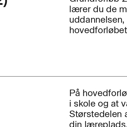
2)
lærer du de 
uddannelsen, s
hovedforløbet
På hovedforlø
i skole og at 
Størstedelen 
din læreplads