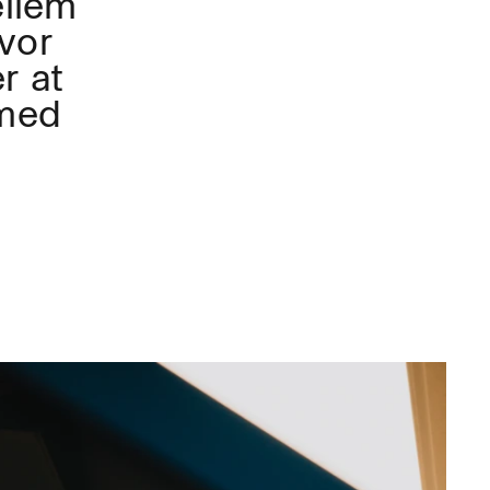
ellem
vor
r at
 med