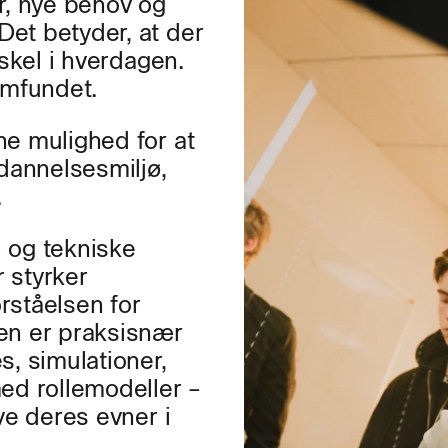
r, nye behov og
et betyder, at der
rskel i hverdagen.
amfundet.
ne mulighed for at
annelsesmiljø,
.
 og tekniske
r styrker
rståelsen for
en er praksisnær
s, simulationer,
d rollemodeller –
ve deres evner i