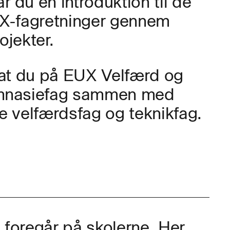
 du en introduktion til de
UX-fagretninger gennem
ojekter.
, at du på EUX Velfærd og
ymnasiefag sammen med
e velfærdsfag og teknikfag.
 foregår på skolerne. Her