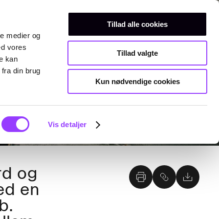
Erhvervsuddannelser
Teknisk gymnasium
Kurser
OG
Tillad alle cookies
ale medier og
ed vores
Tillad valgte
re kan
fra din brug
Kun nødvendige cookies
Vis detaljer
rd og
ed en
b.