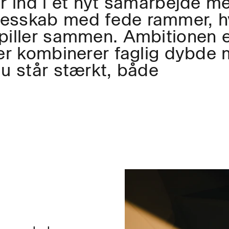
er ind i et nyt samarbejde m
lesskab med fede rammer, h
spiller sammen. Ambitionen e
der kombinerer faglig dybde
du står stærkt, både