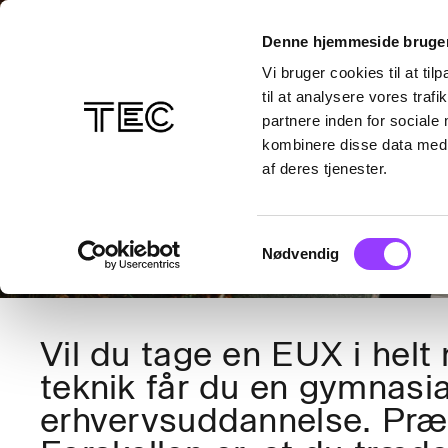
EUX
Denne hjemmeside bruger
EUX V
Vi bruger cookies til at til
til at analysere vores tra
partnere inden for sociale
kombinere disse data med a
TEKNIK
af deres tjenester.
Samtykkevalg
Nødvendig
Vil du tage en EUX i hel
teknik får du en gymnas
erhvervsuddannelse. Præ