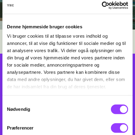
Denne hjemmeside bruger cookies
Vi bruger cookies til at tilpasse vores indhold og
annoncer, til at vise dig funktioner til sociale medier og til
at analysere vores trafik. Vi deler også oplysninger om
din brug af vores hjemmeside med vores partnere inden
for sociale medier, annonceringspartnere og
TILMELD DIG TIL
analysepartnere. Vores partnere kan kombinere disse
data med andre oplysninger, du har givet dem, eller som
NYHEDSBREV
de har indsamlet fra din brug af deres tjenester.
Er du forældre, vejleder eller lærer, så har
Samtykkevalg
vi relevante nyheder til dig.
Nødvendig
TILMELD
Præferencer