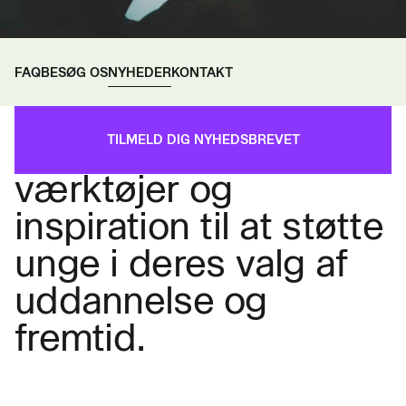
FAQ
BESØG OS
NYHEDER
KONTAKT
Her finder du viden,
TILMELD DIG NYHEDSBREVET
værktøjer og
inspiration til at støtte
unge i deres valg af
uddannelse og
fremtid.