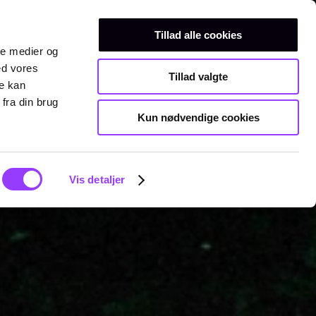
Erhvervsuddannelser
Teknisk gymnasium
Kurser
Tillad alle cookies
ale medier og
ed vores
Tillad valgte
re kan
fra din brug
Kun nødvendige cookies
Vis detaljer