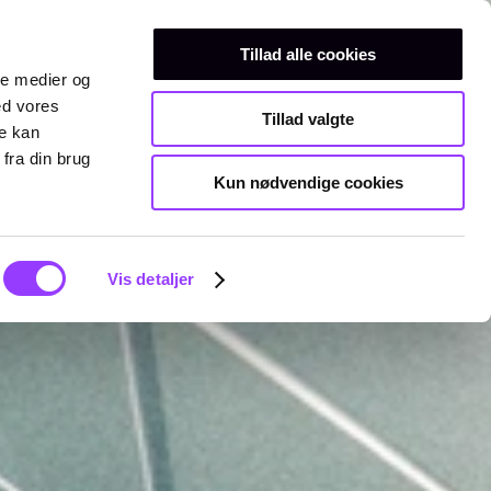
Erhvervsuddannelser
Teknisk gymnasium
Kurser
Tillad alle cookies
ale medier og
ed vores
Tillad valgte
re kan
fra din brug
Kun nødvendige cookies
Vis detaljer