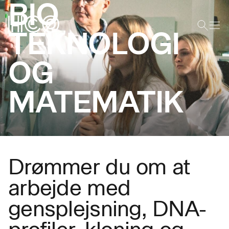
BIO
TEKNO
LOGI
OG
MATEMATIK
Drømmer du om at
arbejde med
gensplejsning, DNA-