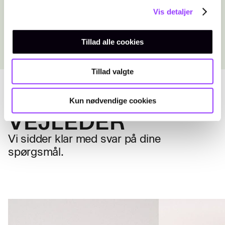
hvilke døre dine fagkombinationer kan
Vis detaljer
åbne.
Tillad alle cookies
Tillad valgte
KONTAKT EN
Kun nødvendige cookies
VEJLEDER
Vi sidder klar med svar på dine
spørgsmål.