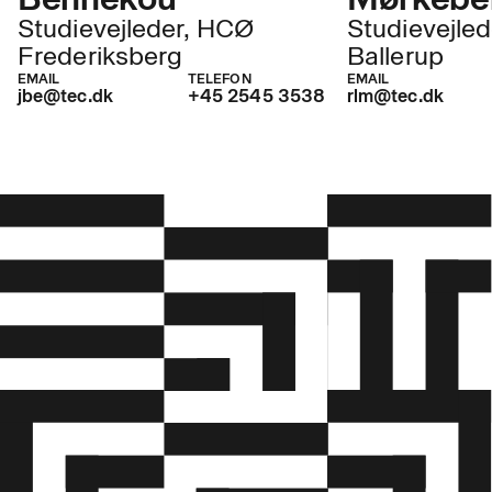
Studievejleder, HCØ
Studievejle
Frederiksberg
Ballerup
EMAIL
TELEFON
EMAIL
jbe@tec.dk
+45 2545 3538
rlm@tec.dk