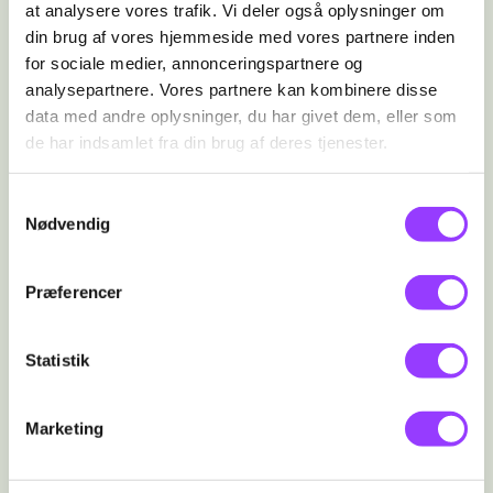
Videreuddannelse
at analysere vores trafik. Vi deler også oplysninger om
Denne studieretning baner vejen for
din brug af vores hjemmeside med vores partnere inden
videre uddannelse inden for områder som
for sociale medier, annonceringspartnere og
medicin, veterinærvidenskab eller biologi.
analysepartnere. Vores partnere kan kombinere disse
Samtidig giver den dig et solidt
data med andre oplysninger, du har givet dem, eller som
fundament, hvis du overvejer en
de har indsamlet fra din brug af deres tjenester.
professionsuddannelse som
sygeplejerske, bioanalytiker eller laborant.
Samtykkevalg
Nødvendig
Og ja, der er også masser af muligheder
for at arbejde inden for privat erhvervsliv,
sundhedssektoren, undervisning og
Præferencer
forskning.
Statistik
Videregående Uddannelser
Er du nysgerrig på, hvilke videregående
uddannelser dine gymnasiefag åbner op
Marketing
for? Hop ind på
Adgangskortet
og klik
rundt blandt dine interesser for at se,