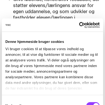
støtter elevens/lærlingens ansvar for
egen uddannelse, og som udvikler og
fastholder eleven/lærlingen i
uddannelsen.
Gennemføre motiverende samtaler, der
sikrer faglig progression i
elevens/lærlingens uddannelse og
Denne hjemmeside bruger cookies
skaber sammenhæng i
Vi bruger cookies til at tilpasse vores indhold og
oplæringsforløbet.
annoncer, til at vise dig funktioner til sociale medier og til
at analysere vores trafik. Vi deler også oplysninger om
din brug af vores hjemmeside med vores partnere inden
for sociale medier, annonceringspartnere og
analysepartnere. Vores partnere kan kombinere disse
Fag til kurset
data med andre oplysninger, du har givet dem, eller som
de har indsamlet fra din brug af deres tjenester.
Samtykkevalg
Sidemandsoplæring