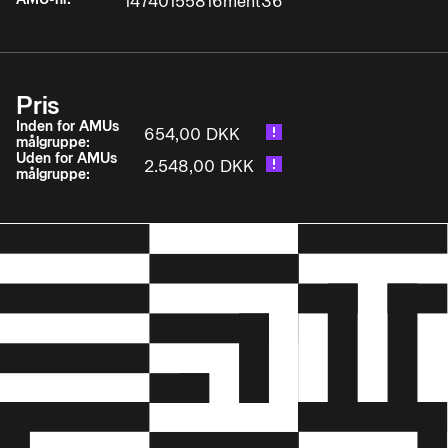
14740155816ment36
uddannelsen.
• Gennemføre motiverende samtaler, der sikrer
faglig progression i elevens/lærlingens
Pris
uddannelse og skaber sammenhæng i
oplæringsforløbet.
Inden for AMUs
654,00 DKK
målgruppe:
Uden for AMUs
2.548,00 DKK
målgruppe: