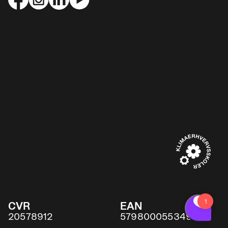
CVR
EAN
20578912
5798000553491