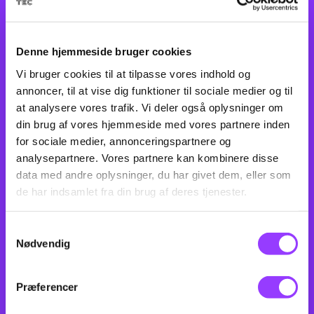
Denne hjemmeside bruger cookies
Vi bruger cookies til at tilpasse vores indhold og
annoncer, til at vise dig funktioner til sociale medier og til
at analysere vores trafik. Vi deler også oplysninger om
din brug af vores hjemmeside med vores partnere inden
for sociale medier, annonceringspartnere og
analysepartnere. Vores partnere kan kombinere disse
data med andre oplysninger, du har givet dem, eller som
TILMELDING
de har indsamlet fra din brug af deres tjenester.
Samtykkevalg
Her finder du info om, hvordan du tilmelder dig til
Nødvendig
kurser og efteruddannelse.
SÅDAN TILMELDER DU DIG ET KURSUS
Præferencer