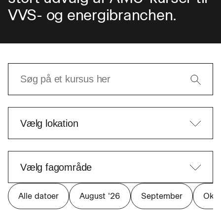
VVS- og energibranchen.
Alle datoer
August '26
September
Okto