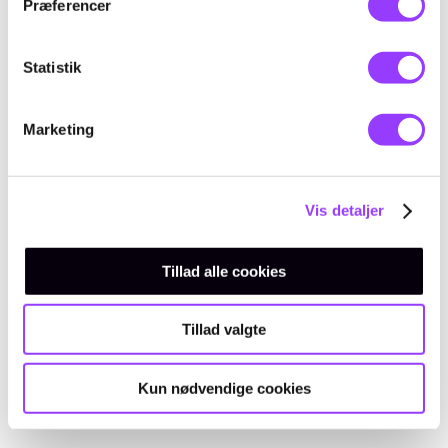
Præferencer
TILGÆNGELIGHED
9 ledige pladser
TID & VARIGHED
Statistik
20 dage
Marketing
Vis detaljer
Tillad alle cookies
LÆS MERE
Tillad valgte
Kun nødvendige cookies