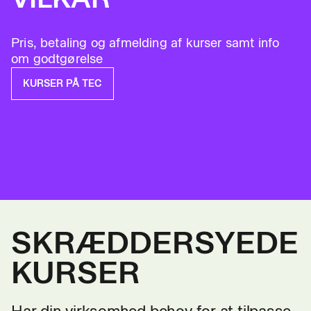
Pris, betaling og afmelding af kurser samt info
om godtgørelse
KURSER PÅ TEC
SKRÆDDERSYEDE
KURSER