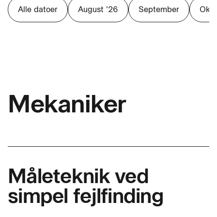
Alle datoer
August '26
September
Okto
Mekaniker
Måleteknik ved
simpel fejlfinding