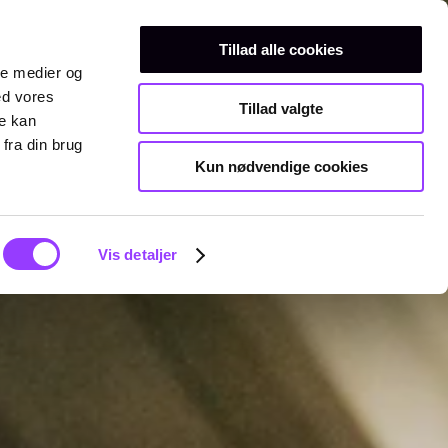
Erhvervsuddannelser
Teknisk gymnasium
Kurser
Tillad alle cookies
ale medier og
ed vores
Tillad valgte
re kan
fra din brug
Kun nødvendige cookies
Vis detaljer