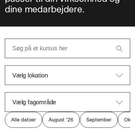
dine medarbejdere.
Alle datoer
August '26
September
Okto