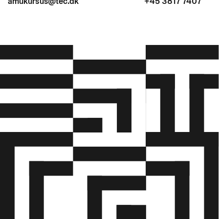
amukursus@tec.dk
+45 3817 7407