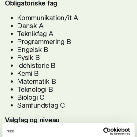
Obligatoriske fag
Kommunikation/it A
Dansk A
Teknikfag A
Programmering B
Engelsk B
Fysik B
Idéhistorie B
Kemi B
Matematik B
Teknologi B
Biologi C
Samfundsfag C
Valgfag og niveau
På denne studieretning kan du vælge 1-2