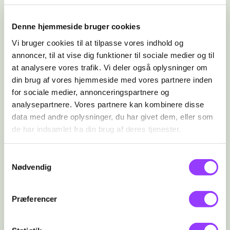
valgfag. Du kan enten vælge at hæve
niveauet på et eksisterende fag eller
Denne hjemmeside bruger cookies
vælge et nyt fag som supplement.
Vi bruger cookies til at tilpasse vores indhold og
annoncer, til at vise dig funktioner til sociale medier og til
at analysere vores trafik. Vi deler også oplysninger om
din brug af vores hjemmeside med vores partnere inden
MULIGHED FOR
for sociale medier, annonceringspartnere og
analysepartnere. Vores partnere kan kombinere disse
EFTERUDDANNEL
data med andre oplysninger, du har givet dem, eller som
de har indsamlet fra din brug af deres tjenester.
SE
Samtykkevalg
Nødvendig
Videreuddannelse
Præferencer
Kommunikation/it og programmering er
for dig, der fx gerne vil læse videre på én
af de mange uddannelser på IT-