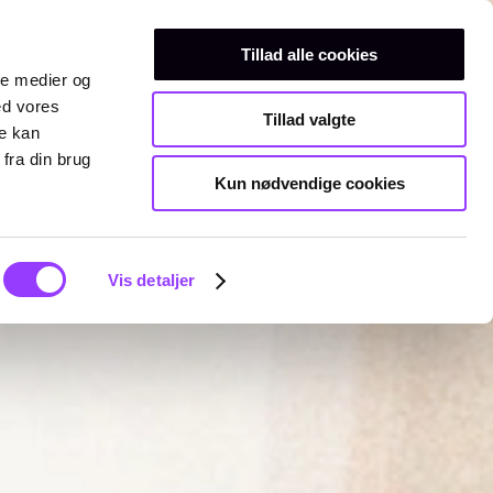
Erhvervsuddannelser
Teknisk gymnasium
Kurser
Tillad alle cookies
ale medier og
ed vores
Tillad valgte
re kan
fra din brug
Kun nødvendige cookies
Vis detaljer