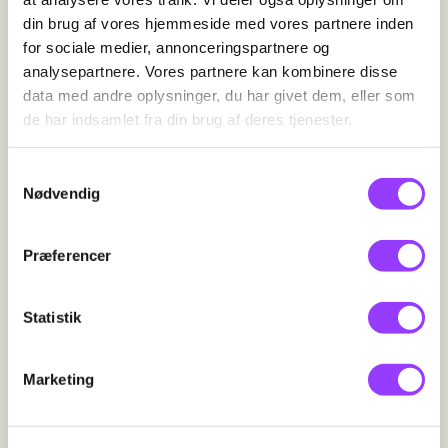
din brug af vores hjemmeside med vores partnere inden
for sociale medier, annonceringspartnere og
Videreuddannelse
analysepartnere. Vores partnere kan kombinere disse
data med andre oplysninger, du har givet dem, eller som
Bioteknologi og samfundsfag er en
de har indsamlet fra din brug af deres tjenester.
studieretning, der er målrettet de mange
studier og karrieremuligheder inden for
Samtykkevalg
det sundhedsvidenskabelige eller
Nødvendig
socialvidenskabelige felt.
Videregående Uddannelser
Præferencer
I Adgangskortet kan du se alle de
Statistik
videregående uddannelser, som en given
kombination af fag på din gymnasiale
uddannelse giver adgang til. Prøv dig
Marketing
frem ved at klikke dig ind på dine
interesser.