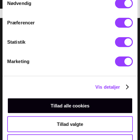
Nødvendig
Præferencer
Menu
UDDANNELSER
Statistik
KURSER
Marketing
FOR VIRKSOMHEDER
OM TEC
Vis detaljer
Tillad alle cookies
Tillad valgte
Kontakt