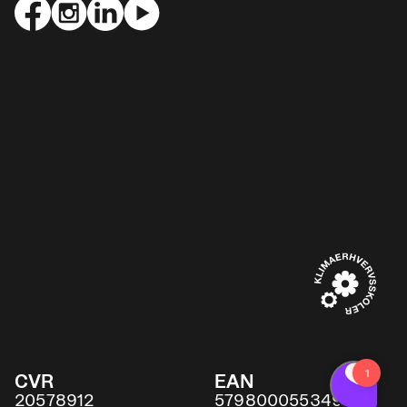
CVR
EAN
20578912
5798000553491