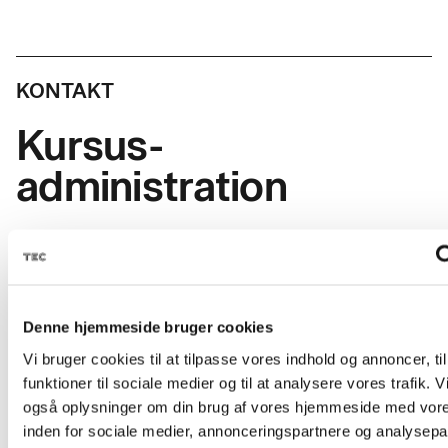
Skolefagkode
48851
Varighed
2 dage
KONTAKT
Timer pr. dag
7,4
Kursus-
Indhold
administration
Deltageren kan med denne ajourføring i nyeste
regler, udføre chaufføropgaver i forbindelse med
erhvervsmæssig godstransport i varebil.
Deltageren har fået opdateret sin viden om:
EMAIL
Denne hjemmeside bruger cookies
amukursus@tec.dk
• Lastsikring i varebiler på en forsvarlig og
TELEFON
Vi bruger cookies til at tilpasse vores indhold og annoncer, til
ergonomisk korrekt måde
+45 3817 7407
funktioner til sociale medier og til at analysere vores trafik. V
også oplysninger om din brug af vores hjemmeside med vore
• Principperne i at udføre sikker, defensiv og
inden for sociale medier, annonceringspartnere og analysepa
miljørigtig transport, med forskellige godstyper