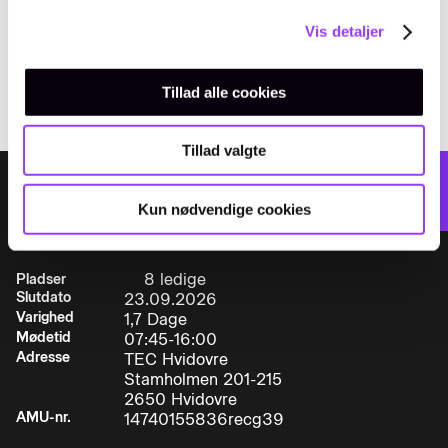
klasse 7. Uddannelse og eksamen gennemføres i
EMAIL
amukursus@tec.dk
Vis detaljer
henhold til Beredskabsstyrelsens gældende
TELEFON
retningslinjer. Særlige krav til det faglige
+45 3817 7407
indhold:Kurset skal som et minimum omfatte
Tillad alle cookies
følgende emner:
Tillad valgte
VÆLG DATO:
Tilmeld
• De almindelige bestemmelser vedrørende
Kun nødvendige cookies
transport af farligt gods, herunder de vigtigste
faretyper.
8 ledige
Pladser
• Information om miljøbeskyttelse i forbindelse
Slutdato
23.09.2026
med kontrol med overførsel af affald.
Varighed
1,7 Dage
Mødetid
07:45-16:00
Adresse
TEC Hvidovre
• Forebyggende og sikkerhedsmæssige
Stamholmen 201-215
foranstaltninger, der er hensigtsmæssige for de
2650 Hvidovre
forskellige faretyper.
AMU-nr.
14740155836recg39