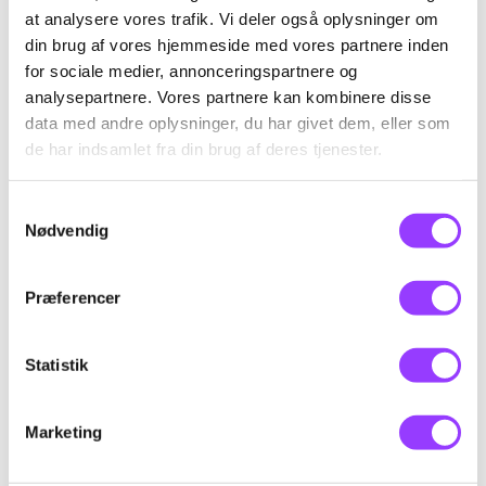
at analysere vores trafik. Vi deler også oplysninger om
ADR Repetition -
din brug af vores hjemmeside med vores partnere inden
for sociale medier, annonceringspartnere og
Grundkursus
analysepartnere. Vores partnere kan kombinere disse
data med andre oplysninger, du har givet dem, eller som
de har indsamlet fra din brug af deres tjenester.
Skolefagkode
22306
Samtykkevalg
Varighed
1,7 dage
Nødvendig
KONTAKT
Timer pr. dag
7,4
Kursus-
Præferencer
Indhold
administration
Deltageren kan efter gennemført uddannelse,
Statistik
bestået eksamen, samt udstedelse af ADR-
bevis, varetage transport af farligt gods i
emballager
Marketing
• med undtagelse af gods hørende til klasse 1 og