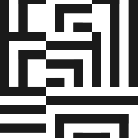
• Information om transportvirksomhed, der
involverer flere transportformer (multimodal
transport).
• Håndtering og stuvning af kolli.
• Trafikrestriktioner i tunneler og instruktion i
adfærd i tunneller (forebyggelse og sikkerhed,
handling i tilfælde af brand eller andre ulykker
osv.).
• Bevidsthed om sikring.