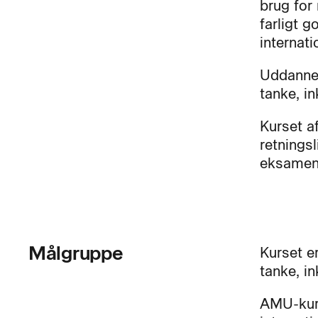
brug for 
farligt 
internati
Uddannel
tanke, i
Kurset a
retnings
eksamen,
Målgruppe
Kurset er
tanke, i
AMU-kurs