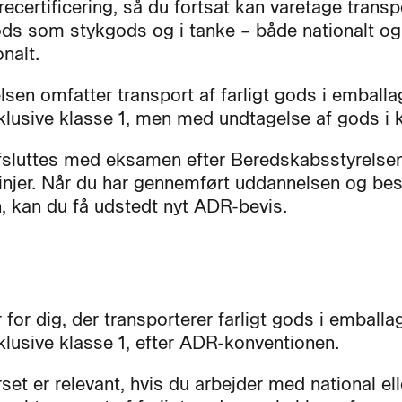
recertificering, så du fortsat kan varetage transp
gods som stykgods og i tanke – både nationalt og
onalt.
sen omfatter transport af farligt gods i emballa
nklusive klasse 1, men med undtagelse af gods i k
fsluttes med eksamen efter Beredskabsstyrelse
linjer. Når du har gennemført uddannelsen og bes
 kan du få udstedt nyt ADR-bevis.
 for dig, der transporterer farligt gods i emballa
nklusive klasse 1, efter ADR-konventionen.
et er relevant, hvis du arbejder med national ell