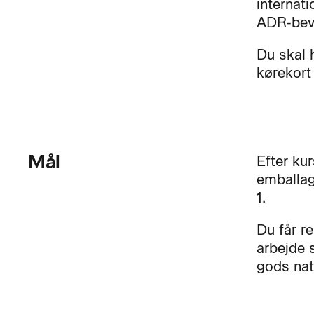
internati
ADR-bev
Du skal 
kørekort 
Mål
Efter kur
emballag
1.
Du får r
arbejde s
gods nati