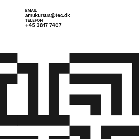
s i henhold til Beredskabsstyrelsens retningslinjer.
EMAIL
amukursus@tec.dk
TELEFON
+45 3817 7407