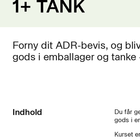
1+ TANK
Forny dit ADR-bevis, og bliv k
gods i emballager og tanke –
Indhold
Du får g
gods i e
Kurset er