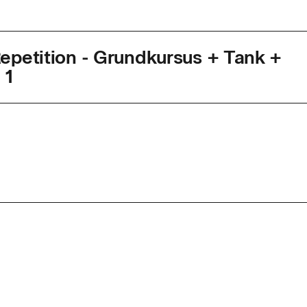
petition - Grundkursus + Tank +
 1
agkode
47716
ed
3,3 dage
r. dag
8,14
d
n kan efter gennemført uddannelse, og udstedt ADR-bev
ransport af farligt gods i emballager og tanke
tagelse af gods hørende til klasse 7. Uddannelse og e