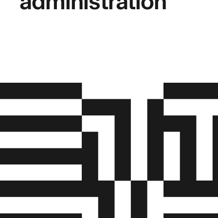
administration
gennemføre