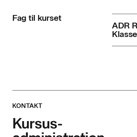
Fag til kurset
ADR Re
Klasse
Skolef
Varigh
Timer p
Indhol
KONTAKT
Deltagere
Kursus-
varetage t
• med und