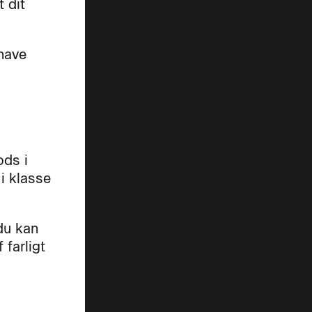
t dit
have
ods i
i klasse
du kan
 farligt