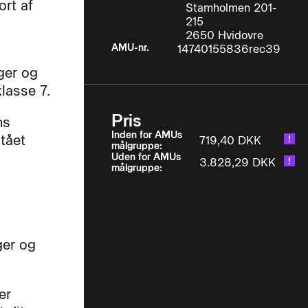
ort af
Stamholmen 201-
215
2650 Hvidovre
AMU-nr.
14740155836rec39
ger og
lasse 7.
Pris
ns
Inden for AMUs
tået
719,40 DKK
målgruppe:
Uden for AMUs
3.828,29 DKK
målgruppe:
ger og
er