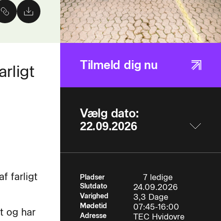
Tilmeld dig nu
arligt
Vælg dato:
f farligt
7 ledige
Pladser
Slutdato
24.09.2026
Varighed
3,3 Dage
Mødetid
07:45-16:00
at og har
Adresse
TEC Hvidovre