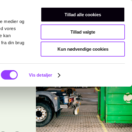
Erhvervsuddannelser
Teknisk gymnasium
Kurser
Tillad alle cookies
ale medier og
ed vores
Tillad valgte
re kan
fra din brug
Kun nødvendige cookies
Vis detaljer