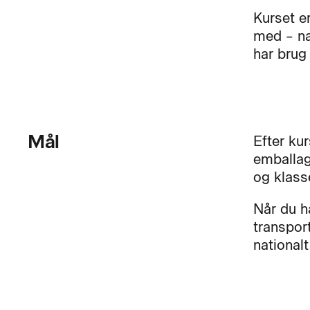
Kurset er
med – nat
har brug
Mål
Efter kur
emballag
og klass
Når du h
transpor
nationalt