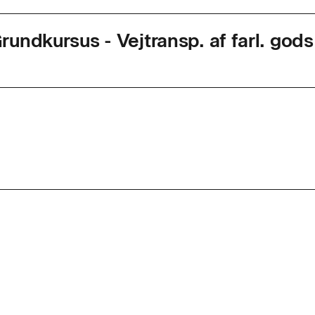
undkursus - Vejtransp. af farl. gods 
agkode
46905
ed
3 dage
r. dag
7,4
d
nemført uddannelse, bestået prøve og udstedt ADR-bevi
n viden om: