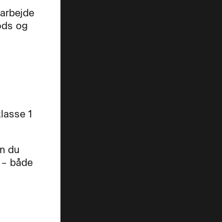
 arbejde
gods og
lasse 1
an du
e – både