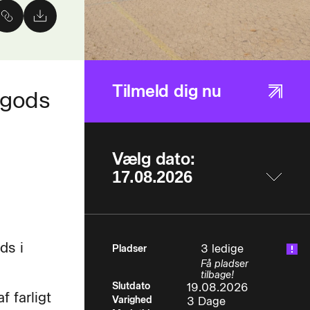
Tilmeld dig nu
t gods
Vælg dato:
ds i
3 ledige
Pladser
Få pladser
tilbage!
Slutdato
19.08.2026
f farligt
Varighed
3 Dage