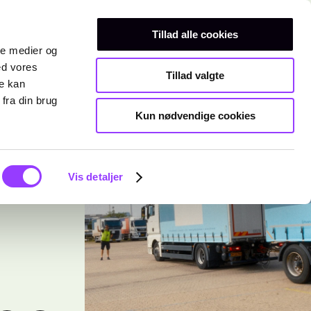
Erhvervsuddannelser
Teknisk gymnasium
Kurser
Tillad alle cookies
ale medier og
ed vores
Tillad valgte
re kan
fra din brug
Kun nødvendige cookies
Vis detaljer