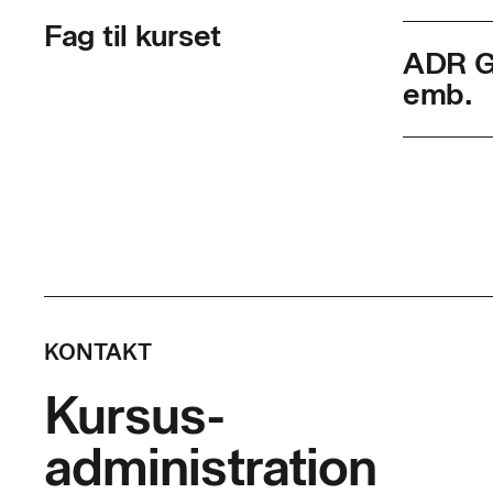
Fag til kurset
ADR Gr
emb.
Skolef
Varigh
Timer p
Indhol
KONTAKT
Efter gen
Kursus-
deltagere
administration