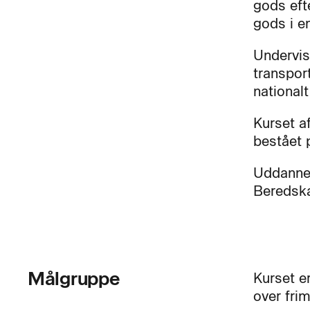
gods eft
gods i e
Undervis
transport
nationalt
Kurset a
bestået 
Uddanne
Beredska
Målgruppe
Kurset er
over fri