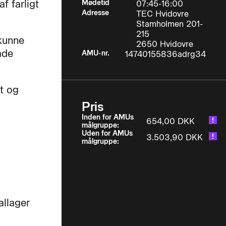
f farligt
Mødetid
07:45-16:00
Adresse
TEC Hvidovre
.
Stamholmen 201-
215
 kunne
2650 Hvidovre
åde
AMU-nr.
14740155836adrg34
t og
Pris
Inden for AMUs
654,00 DKK
målgruppe:
Uden for AMUs
3.503,90 DKK
målgruppe:
allager