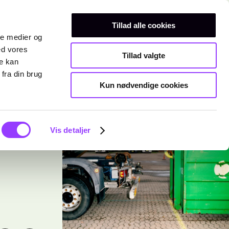
Erhvervsuddannelser
Teknisk gymnasium
Kurser
Tillad alle cookies
ale medier og
ed vores
Tillad valgte
re kan
fra din brug
Kun nødvendige cookies
Vis detaljer