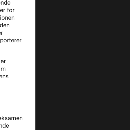
ende
er for
tionen
 den
er
porterer
er
som
ens
 eksamen
ende