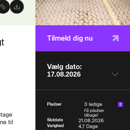
Tilmeld dig nu
gt
Vælg dato:
3 ledige
Pladser
Få pladser
etage
tilbage!
Slutdato
21.08.2026
ne til
Varighed
4,7 Dage