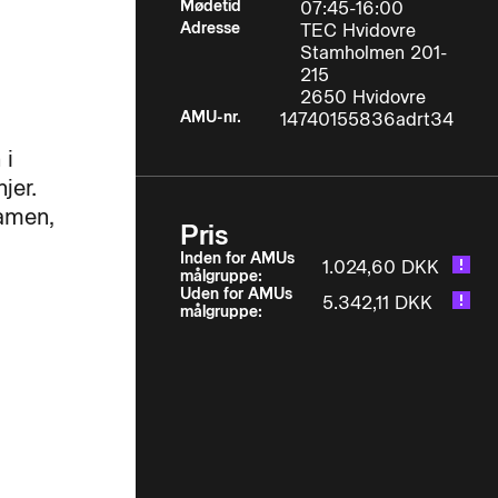
Mødetid
07:45-16:00
Adresse
TEC Hvidovre
Stamholmen 201-
215
2650 Hvidovre
AMU-nr.
14740155836adrt34
 i
jer.
amen,
Pris
Inden for AMUs
1.024,60 DKK
målgruppe:
Uden for AMUs
5.342,11 DKK
målgruppe: