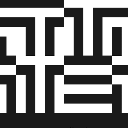
e af eksamen for chaufførkurser.ADR-bevis:ADR-bevis ka
t uddannelse og bestået eksamen udstedes af
styrelsen, efter Styrelsens gældende regler herfor.