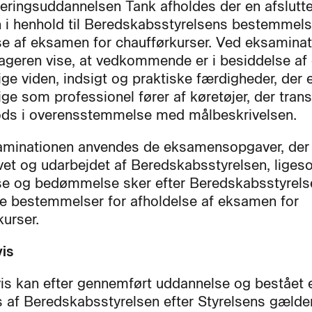
seringsuddannelsen Tank afholdes der en afslutt
i henhold til Beredskabsstyrelsens bestemmels
se af eksamen for chaufførkurser. Ved eksamina
tageren vise, at vedkommende er i besiddelse af
ge viden, indsigt og praktiske færdigheder, der 
ge som professionel fører af køretøjer, der trans
gods i overensstemmelse med målbeskrivelsen.
minationen anvendes de eksamensopgaver, der 
vet og udarbejdet af Beredskabsstyrelsen, lige
se og bedømmelse sker efter Beredskabsstyrels
 bestemmelser for afholdelse af eksamen for
kurser.
is
s kan efter gennemført uddannelse og bestået
 af Beredskabsstyrelsen efter Styrelsens gæld