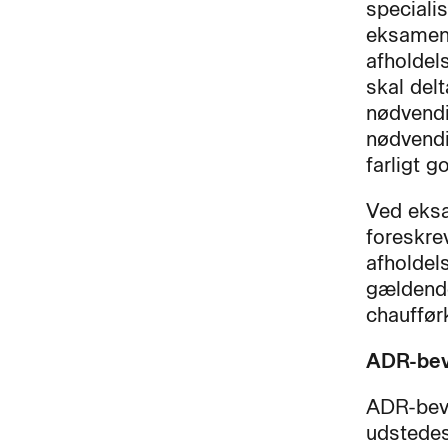
speciali
eksamen 
afholdel
skal del
nødvendi
nødvendi
farligt 
Ved eksa
foreskre
afholdel
gældende
chauffør
ADR-bev
ADR-bevi
udstedes