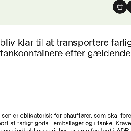
iv klar til at transportere farli
 tankcontainere efter gældende
sen er obligatorisk for chauffører, som skal for
ort af farligt gods i emballager og i tanke. Krave
sens indhold og varighed er nøje fastlagt i ADR-