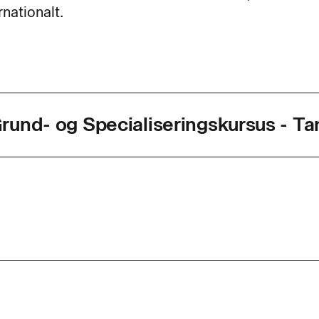
rnationalt.
und- og Specialiseringskursus - Ta
agkode
47701
ed
4,7 dage
r. dag
7,4
d
n er obligatorisk for chauffører, som skal foretage vejtr