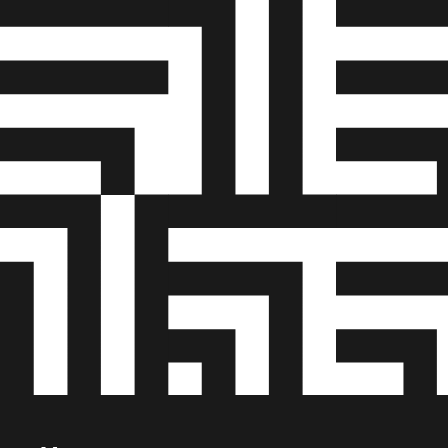
afholdels
gennemfør
Beredskabs