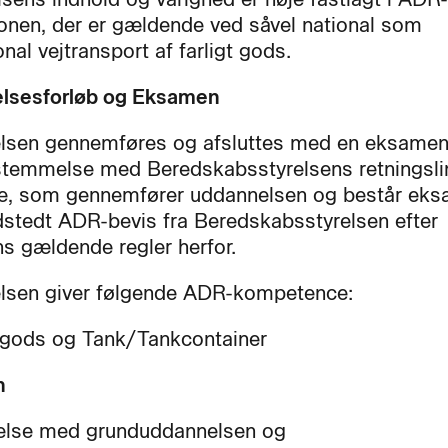
onen, der er gældende ved såvel national som
onal vejtransport af farligt gods.
lsesforløb og Eksamen
sen gennemføres og afsluttes med en eksamen
temmelse med Beredskabsstyrelsens retningslin
e, som gennemfører uddannelsen og består eks
dstedt ADR-bevis fra Beredskabsstyrelsen efter
ns gældende regler herfor.
lsen giver følgende ADR-kompetence:
gods og Tank/Tankcontainer
n
delse med grunduddannelsen og