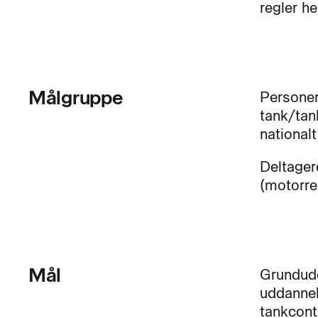
regler he
Målgruppe
Personer,
tank/tan
nationalt
Deltager
(motorre
Mål
Grundudd
uddannels
tankcont