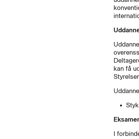
konventi
internati
Uddanne
Uddannel
overenss
Deltager
kan få u
Styrelse
Uddanne
Styk
Eksame
I forbin