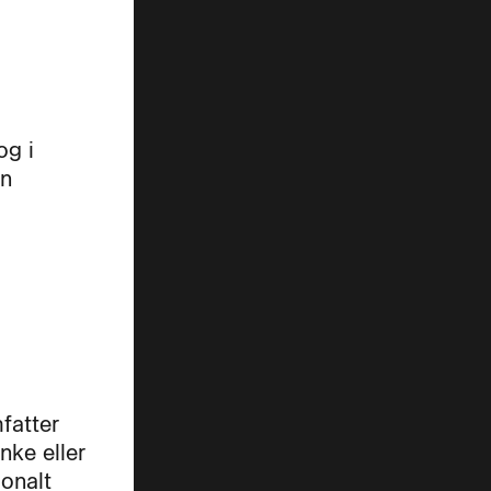
og i
en
fatter
nke eller
ionalt