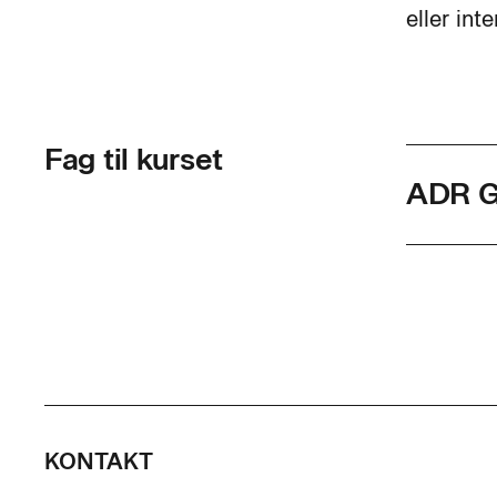
eller inte
Fag til kurset
ADR Gr
Skolef
Varigh
Timer p
Indhol
KONTAKT
Uddannelse