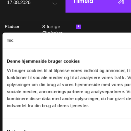
Tilmeld
• Stykgods og Tank/Tankcontainer,Eksamen:I
3 ledige
Pladser
forbindelse med grunduddannelsen og
Få pladser
specialiseringsuddannelsen Tank, afholdes der
tilbage!
Slutdato
21.08.2026
en afsluttende eksamen i henhold til
Varighed
4,7 Dage
Beredskabsstyrelsens bestemmelser for
Mødetid
07:45-16:00
afholdelse af eksamen for chaufførkurser.Ved
Adresse
TEC Hvidovre
Denne hjemmeside bruger cookies
eksaminationen skal deltageren vise, at
Stamholmen 201-215
Vi bruger cookies til at tilpasse vores indhold og annoncer, til
vedkommende er i besiddelse af den nødvendige
2650 Hvidovre
viden, indsigt og praktiske færdighed, der er
funktioner til sociale medier og til at analysere vores trafik. 
AMU-nr.
14740155836adrt34
nødvendig som professionel fører af køretøjer,
oplysninger om din brug af vores hjemmeside med vores part
der transporterer farligt gods i overensstemmelse
sociale medier, annonceringspartnere og analysepartnere. V
med målbeskrivelsen.Ved eksaminationen
kombinere disse data med andre oplysninger, du har givet de
anvendes de eksamensopgaver, der er
indsamlet fra din brug af deres tjenester.
Pris
foreskrevet og udarbejdet af
Inden for AMUs
1.024,60 DKK
Beredskabsstyrelsen, ligesom afholdelse og
målgruppe:
Uden for AMUs
bedømmelse sker efter Beredskabsstyrelsens
Samtykkevalg
5.342,11 DKK
målgruppe: