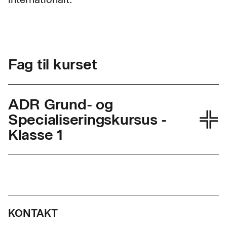
Fag til kurset
ADR Grund- og
Specialiseringskursus -
Klasse 1
Skolefagkode
22376
Varighed
3,6 dage
KONTAKT
Timer pr. dag
7,4