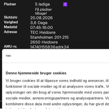
med kontrol med overførsel af affald.
5 ledige
Pladser
Få pladser
• Forebyggende og sikkerhedsmæssige
tilbage!
Slutdato
20.08.2026
foranstaltninger, der er hensigtsmæssige for de
Varighed
3,6 Dage
forskellige faretyper.
Mødetid
07:45-16:00
Adresse
TEC Hvidovre
• Hvad man skal gøre efter en ulykke
Stamholmen 201-215
(førstehjælp, trafiksikkerhed, grundlæggende
2650 Hvidovre
viden om brug af beskyttelsesudstyr, skriftlige
AMU-nr.
14740155836adrk34
anvisninger m.v.)
• Mærkning med påskrifter, faresedler og
orangefarvede skilte.
Pris
Denne hjemmeside bruger cookies
Inden for AMUs
784,80 DKK
• Formålet med og betjening af det tekniske
Vi bruger cookies til at tilpasse vores indhold og annoncer, til
målgruppe:
Uden for AMUs
udstyr på køretøjer.
funktioner til sociale medier og til at analysere vores trafik. 
4.152,68 DKK
målgruppe:
oplysninger om din brug af vores hjemmeside med vores part
• Forbud mod sammenlæsning på samme
sociale medier, annonceringspartnere og analysepartnere. V
køretøj eller i container.
kombinere disse data med andre oplysninger, du har givet de