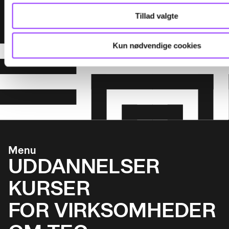
• Særlige risici i forbindelse med eksplosive og
Tillad valgte
pyrotekniske stoffer og genstande.
Kun nødvendige cookies
• Særlige krav vedrørende sammenlæsning af
stoffer og genstande i klasse 1.
Menu
UDDANNELSER
KURSER
FOR VIRKSOMHEDER