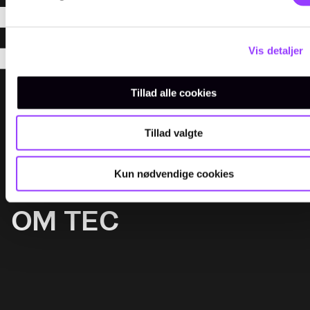
Vis detaljer
Tillad alle cookies
Menu
UDDANNELSER
Tillad valgte
KURSER
Kun nødvendige cookies
FOR VIRKSOMHEDER
OM TEC