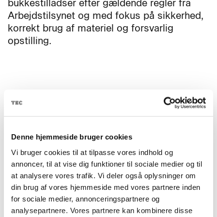
bukkestilladser efter gældende regler fra
Arbejdstilsynet og med fokus på sikkerhed,
korrekt brug af materiel og forsvarlig
opstilling.
Fag til kurset
Rulle- og bukkestillads -
Denne hjemmeside bruger cookies
opstilling mv.
Vi bruger cookies til at tilpasse vores indhold og
annoncer, til at vise dig funktioner til sociale medier og til
at analysere vores trafik. Vi deler også oplysninger om
Skolefagkode
22354
din brug af vores hjemmeside med vores partnere inden
for sociale medier, annonceringspartnere og
analysepartnere. Vores partnere kan kombinere disse
Varighed
2 dage