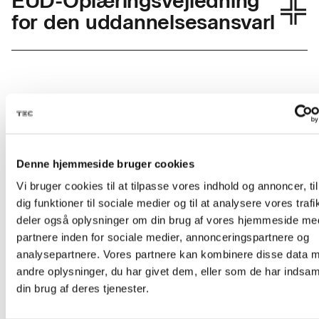
EUD-Oplæringsvejledning
for den uddannelsesansvarl
Skolefagkode
49995
Varighed
1 dag
KONTAKT
Timer pr. dag
7,4
Kursus-
Denne hjemmeside bruger cookies
Indhold
Vi bruger cookies til at tilpasse vores indhold og annoncer, til
administration
Efter endt uddannelse:
dig funktioner til sociale medier og til at analysere vores trafi
deler også oplysninger om din brug af vores hjemmeside me
partnere inden for sociale medier, annonceringspartnere og
analysepartnere. Vores partnere kan kombinere disse data 
• Kan deltageren planlægge og tilrettelægge
andre oplysninger, du har givet dem, eller som de har indsaml
elevens/lærlingens uddannelsesforløb efter
din brug af deres tjenester.
gældende uddannelsesordning.
EMAIL
amukursus@tec.dk
TELEFON