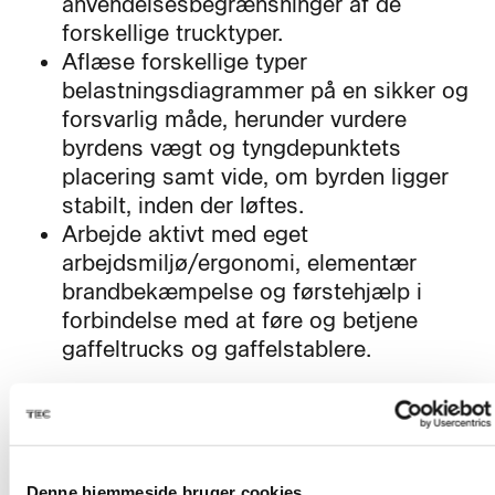
anvendelsesbegrænsninger af de
forskellige trucktyper.
Aflæse forskellige typer
belastningsdiagrammer på en sikker og
forsvarlig måde, herunder vurdere
byrdens vægt og tyngdepunktets
placering samt vide, om byrden ligger
stabilt, inden der løftes.
Arbejde aktivt med eget
arbejdsmiljø/ergonomi, elementær
brandbekæmpelse og førstehjælp i
forbindelse med at føre og betjene
gaffeltrucks og gaffelstablere.
Uddannelsen indeholder de emner, der er
nødvendige for, at deltagerne kan tilegne
sig de kvalifikationer, som kræves i
Arbejdstilsynets bekendtgørelse om
Denne hjemmeside bruger cookies