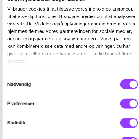
arbejdsmiljøfaglige uddannelser for at føre
Vi bruger cookies til at tilpasse vores indhold og annoncer,
og betjene gaffeltrucks og gaffelstablere.
til at vise dig funktioner til sociale medier og til at analysere
Uddannelsen omfatter tillige
vores trafik. Vi deler også oplysninger om din brug af vores
certifikatprøven, der aflægges i henhold til
hjemmeside med vores partnere inden for sociale medier,
nævnte bekendtgørelse som fastlagt i
annonceringspartnere og analysepartnere. Vores partnere
censorvejledningen for denne
kan kombinere disse data med andre oplysninger, du har
certifikattype.
givet dem, eller som de har indsamlet fra din brug af deres
tjenester.
Samtykkevalg
Nødvendig
Målgruppe
Præferencer
Deltagerne skal være fyldt 18 år og kunne
fremvise enten et gyldigt kørekort eller en
Statistik
tilfredsstillende lægeattest
(Sundhedsstyrelsens blanket til