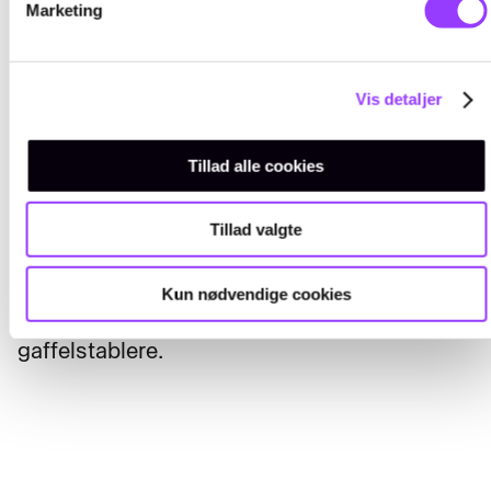
helbredsmæssige oplysninger ved
Marketing
udstedelse af kørekort).
Vis detaljer
Tillad alle cookies
Mål
Tillad valgte
Efter uddannelsen kan deltagerne føre og
betjene gaffeltrucks og selvkørende
gaffelstablere, foretage daglig
Kun nødvendige cookies
vedligeholdelse af gaffeltrucks og
gaffelstablere.