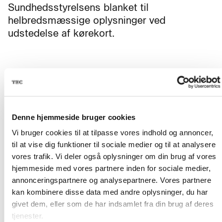
Sundhedsstyrelsens blanket til
helbredsmæssige oplysninger ved
udstedelse af kørekort.
Mål
Denne hjemmeside bruger cookies
Efter kurset kan du føre og betjene
Vi bruger cookies til at tilpasse vores indhold og annoncer,
selvkørende gaffelstablere sikkert og
til at vise dig funktioner til sociale medier og til at analysere
forsvarligt.
vores trafik. Vi deler også oplysninger om din brug af vores
hjemmeside med vores partnere inden for sociale medier,
Du kan også udføre daglig vedligeholdelse
annonceringspartnere og analysepartnere. Vores partnere
og eftersyn, så du er klar til at arbejde
kan kombinere disse data med andre oplysninger, du har
professionelt med intern transport,
givet dem, eller som de har indsamlet fra din brug af deres
lagerarbejde og godshåndtering.
tjenester.