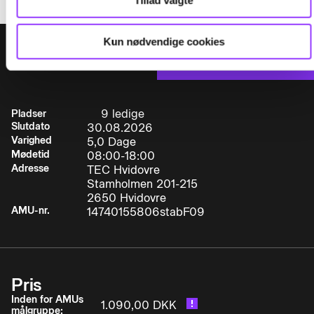
Tillad valgte
Varighed
5,0 dage
Kun nødvendige cookies
VÆLG DATO:
Tilmeld
Timer pr. dag
7,4
Indhold
Deltageren kan efter endt uddannelse føre og
9 ledige
Pladser
Slutdato
30.08.2026
betjene minimum fire forskellige typer
Varighed
5,0 Dage
selvkørende gaffelstablere med forskellig
Mødetid
08:00-18:00
opbygning og udstyr efter gældende
Adresse
TEC Hvidovre
sikkerhedsbestemmelser ved transport af
Stamholmen 201-215
varierede godstyper i reolgange, snævre rum og
2650 Hvidovre
lagerhaller i overensstemmelse med
AMU-nr.
14740155806stabF09
færdselslovens krav. Deltageren kan:
Pris
• Foretage korrekt stuvning, optagning og
Inden for AMUs
1.090,00 DKK
afsætning af forskelligt gods i forskellige højder i
målgruppe: