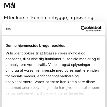
Mål
Efter kurset kan du opbygge, afprøve og
indregulere hydrauliske styringer.
Du kan fejlfinde på automatiske anlæg med
hydrauliske komponenter og arbejde med
Denne hjemmeside bruger cookies
retnings-, tryk- og strømreguleringsventiler,
cylindre og motorer.
Vi bruger cookies til at tilpasse vores indhold og
annoncer, til at vise dig funktioner til sociale medier og til
Du kan også anvende og ajourføre
at analysere vores trafik. Vi deler også oplysninger om
dokumentation for hydrauliske anlæg og
din brug af vores hjemmeside med vores partnere inden
for sociale medier, annonceringspartnere og
arbejde sikkert og professionelt med
analysepartnere. Vores partnere kan kombinere disse
hydraulik i automatiske anlæg.
data med andre oplysninger, du har givet dem, eller som
de har indsamlet fra din brug af deres tjenester.
Samtykkevalg