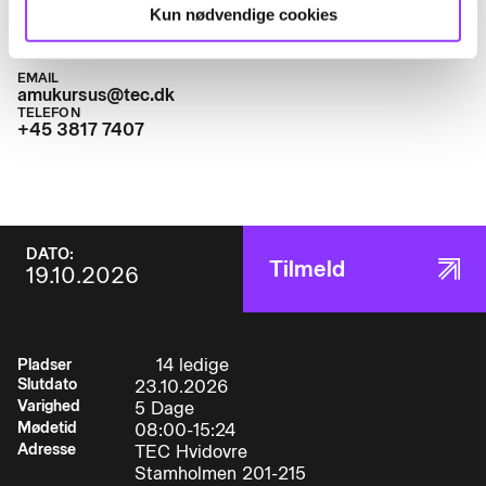
anlæg, der indeholder hydrauliske
Kun nødvendige cookies
komponenterDet betyder at deltageren:
EMAIL
amukursus@tec.dk
TELEFON
• udvælger komponenter for hydrauliske
+45 3817 7407
styringer, opbygger og afprøver hydrauliske
styringer, hvor der anvendes retnings
• tryk
DATO:
Tilmeld
19.10.2026
• og strømreguleringsventiler, cylindre og
motorer.
• udfører metodisk fejlfinding på automatiske
14 ledige
Pladser
anlæg, hvor der anvendes hydrauliske
Slutdato
23.10.2026
komponenter, indregulerer anlægget og udskifte
Varighed
5 Dage
defekte komponenter
Mødetid
08:00-15:24
Adresse
TEC Hvidovre
Stamholmen 201-215
• vælger måleudstyr til fejlfinding