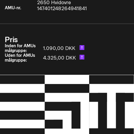
2650 Hvidovre
AMU-nr.
147401248264941841
• anvender/ajourfører teknisk dokumentation
efter gældende standard Deltageren kan i den
forbindelse anvende sin opnåede viden om:
Pris
Inden for AMUs
1.090,00 DKK
målgruppe:
• Sikkerhed ved arbejde med hydrauliske anlæg
Uden for AMUs
4.325,00 DKK
målgruppe:
• Beregninger på hydrauliske systemer