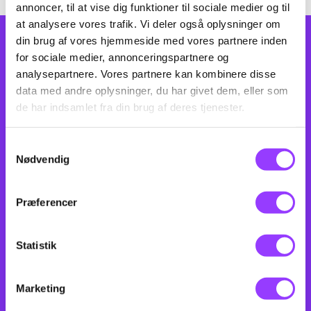
• Dosering
annoncer, til at vise dig funktioner til sociale medier og til
at analysere vores trafik. Vi deler også oplysninger om
• Materialer på inventar, sanitet og gulveKan
din brug af vores hjemmeside med vores partnere inden
NYHEDSBREV
bruge oplysninger om kemien fra emballagen,
for sociale medier, annonceringspartnere og
produktbladet og sikkerhedsdatabladet
analysepartnere. Vores partnere kan kombinere disse
data med andre oplysninger, du har givet dem, eller som
de har indsamlet fra din brug af deres tjenester.
Tilmeld dig nyhedsbrevet og vær
Samtykkevalg
opdateret på obligatoriske certificeringer,
Nødvendig
nye kurser og vigtig efteruddannelse. Få
de seneste nyheder direkte i din indbakke
Præferencer
og gå ikke glip af vigtige deadlines og
muligheder for at udvide dine
Statistik
kompetencer.
Marketing