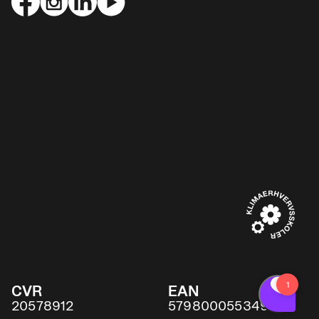
CVR
EAN
20578912
5798000553491