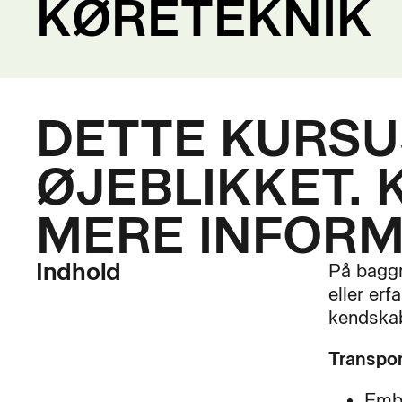
KØRETEKNIK
DETTE KURSUS
ØJEBLIKKET. 
MERE INFORM
Indhold
På baggr
eller er
kendskab 
Transpo
Emba