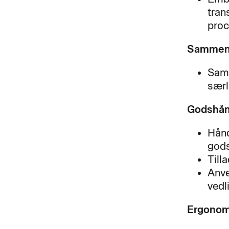
tran
proc
Sammenk
Samm
særl
Godshån
Hånd
gods
Till
Anve
vedl
Ergonomi