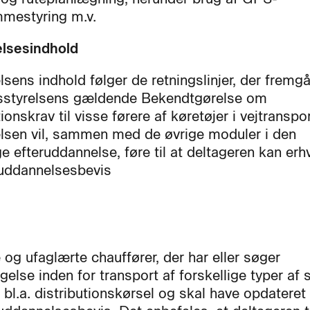
mestyring m.v.
lsesindhold
sens indhold følger de retningslinjer, der fremgå
sstyrelsens gældende Bekendtgørelse om
tionskrav til visse førere af køretøjer i vejtranspor
sen vil, sammen med de øvrige moduler i den
ge efteruddannelse, føre til at deltageren kan erh
uddannelsesbevis
 og ufaglærte chauffører, der har eller søger
gelse inden for transport af forskellige typer af
 bl.a. distributionskørsel og skal have opdateret