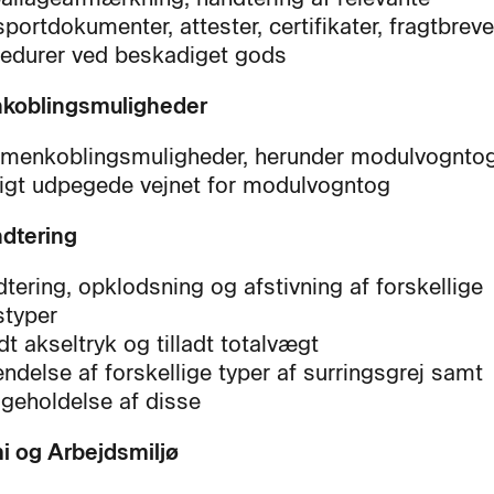
sportdokumenter, attester, certifikater, fragtbrev
edurer ved beskadiget gods
oblingsmuligheder
enkoblingsmuligheder, herunder modulvogntog
igt udpegede vejnet for modulvogntog
dtering
tering, opklodsning og afstivning af forskellige
typer
adt akseltryk og tilladt totalvægt
ndelse af forskellige typer af surringsgrej samt
igeholdelse af disse
 og Arbejdsmiljø