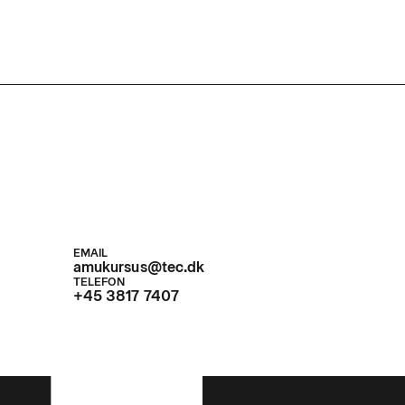
EMAIL
amukursus@tec.dk
TELEFON
+45 3817 7407