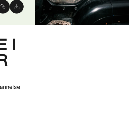
 I
R
annelse