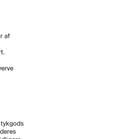
r af
t.
verve
 stykgods
 deres