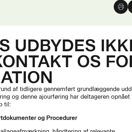
 UDBYDES IKKE
KONTAKT OS FO
ATION
und af tidligere gennemført grundlæggende udd
faring og denne ajourføring har deltageren opnået
til:
rtdokumenter og Procedurer
llageafmærkning, håndtering af relevante