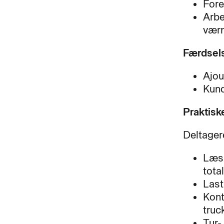
Fore
Arbe
værn
Færdsels
Ajou
Kund
Praktis
Deltager
Læsn
tota
Last
Kont
truc
Tur-