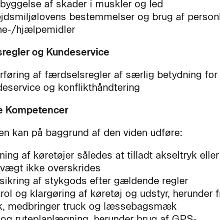
byggelse af skader i muskler og led
jdsmiljølovens bestemmelser og brug af person
e-/hjælpemidler
regler og Kundeservice
rføring af færdselsregler af særlig betydning fo
eservice og konflikthåndtering
ke Kompetencer
en kan på baggrund af den viden udføre:
ing af køretøjer således at tilladt akseltryk eller 
lvægt ikke overskrides
sikring af stykgods efter gældende regler
rol og klargøring af køretøj og udstyr, herunder
k, medbringer truck og læssebagsmæk
 og ruteplanlægning, herunder brug af GPS-