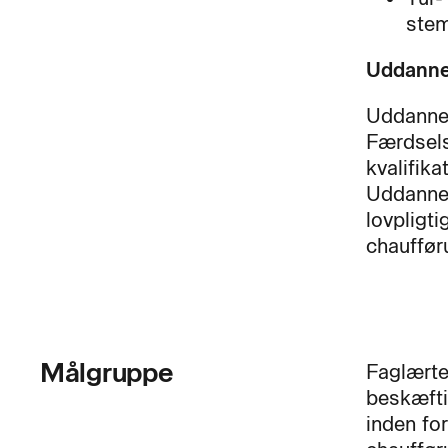
stem
Uddanne
Uddannel
Færdsel
kvalifika
Uddannel
lovpligti
chauffør
Målgruppe
Faglærte
beskæfti
inden for