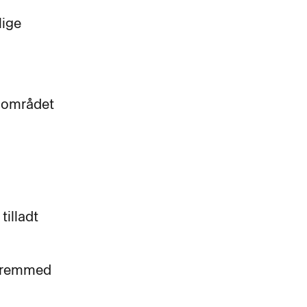
lige
r området
tilladt
 fremmed