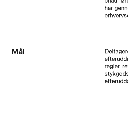
chauffør
har genn
erhvervs
Mål
Deltager
efterudd
regler, r
stykgods
efterudd