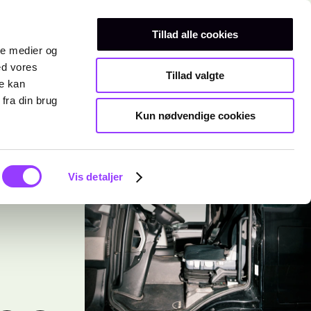
Erhvervsuddannelser
Teknisk gymnasium
Kurser
Tillad alle cookies
ale medier og
ed vores
Tillad valgte
re kan
fra din brug
Kun nødvendige cookies
Vis detaljer