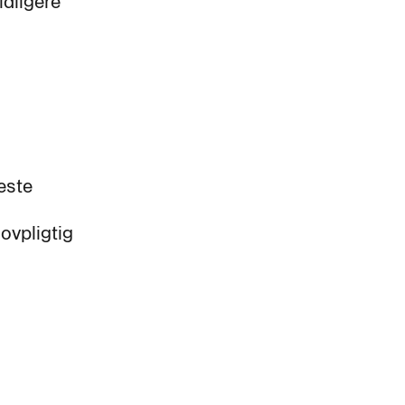
idligere
este
ovpligtig