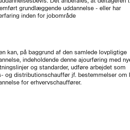
uddannelsesbevis. Det anbefales, at deltageren t
emført grundlæggende uddannelse - eller har
erfaring inden for jobområde
en kan, på baggrund af den samlede lovpligtige
annelse, indeholdende denne ajourføring med ny
etningslinjer og standarder, udføre arbejdet som
- og distributionschauffør jf. bestemmelser om l
annelse for erhvervschauffører.