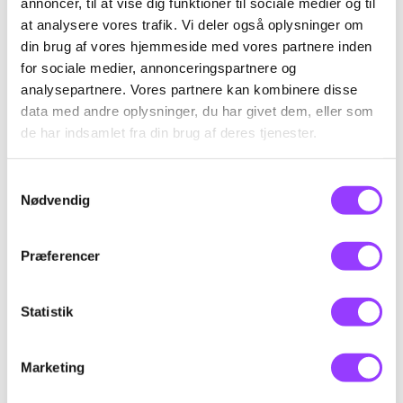
annoncer, til at vise dig funktioner til sociale medier og til
Read load charts
at analysere vores trafik. Vi deler også oplysninger om
Correctly set up mobile cranes
din brug af vores hjemmeside med vores partnere inden
for sociale medier, annonceringspartnere og
analysepartnere. Vores partnere kan kombinere disse
data med andre oplysninger, du har givet dem, eller som
de har indsamlet fra din brug af deres tjenester.
Målgruppe
Samtykkevalg
Nødvendig
Dansk:
Præferencer
Personer der har, eller søger, beskæftigelse
som førere af mobile kraner med en
løftekapacitet på over 8 tonsmeter til og
Statistik
med 30 tonsmeter.
Marketing
Specielle adgangskrav: