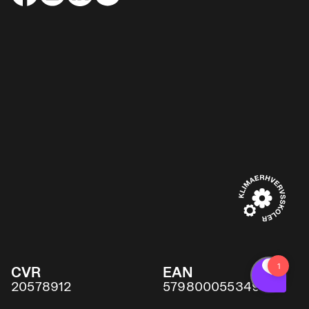
CVR
EAN
20578912
5798000553491