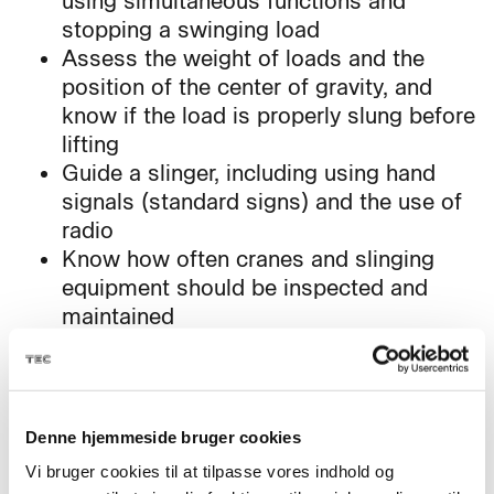
using simultaneous functions and
stopping a swinging load
Assess the weight of loads and the
position of the center of gravity, and
know if the load is properly slung before
lifting
Guide a slinger, including using hand
signals (standard signs) and the use of
radio
Know how often cranes and slinging
equipment should be inspected and
maintained
Perform the inspections for which the
crane operator is responsible, including
inspections of slinging equipment
Acquire knowledge of the specific
Denne hjemmeside bruger cookies
mobile crane to be used, based on the
Vi bruger cookies til at tilpasse vores indhold og
supplier's manual