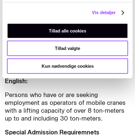
Deltageren skal være fyldt 18 år og
kunne dokumentere, at være
Vis detaljer
helbredsmæssigt egnet til at føre det
tekniske hjælpemiddel enten ved gyldigt
Tillad alle cookies
kørekort eller ved den
helbredserklæring, som gives i
Tillad valgte
forbindelse med udstedelse af kørekort,
jf. Arbejdstilsynets bestemmelser
Kun nødvendige cookies
herom.
English:
Persons who have or are seeking
employment as operators of mobile cranes
with a lifting capacity of over 8 ton-meters
up to and including 30 ton-meters.
Special Admission Requiremnets