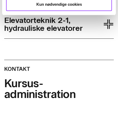
Kun nødvendige cookies
Elevatorteknik 2-1,
hydrauliske elevatorer
Skolefagkode
49574
Varighed
5 dage
KONTAKT
Timer pr. dag
7,4
Kursus-
Indhold
administration
Deltageren kan medvirke ved opstillings
• service
• vedligeholdelses