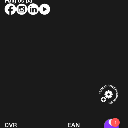
Følg os på
CVR
EAN