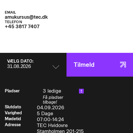
• og moderniseringsopgaver på hydrauliske
EMAIL
amukursus@tec.dk
elevatorer, og kender til national lovgivning og
TELEFON
internationale standarder for opstilling af
+45 3817 7407
hydrauliske elevatorer. Det betyder, at deltageren
kan:
VÆLG DATO:
Tilmeld
• justere, fejlrette og udskifte elektriske,
mekaniske og hydrauliske komponenter på et
hydraulisk elevatoranlæg
3 ledige
Pladser
• anvende relevant måleudstyr, samt anvende
Få pladser
den til anlægget hørende dokumentation.
tilbage!
Slutdato
04.09.2026
Varighed
5 Dage
• fejlsøge og -rette på motorer herunder
Mødetid
07:00-14:24
demontere/montere, afprøve og idriftsætte
Adresse
TEC Hvidovre
motorer med tilhørende styring samt optimere
Stamholmen 201-215