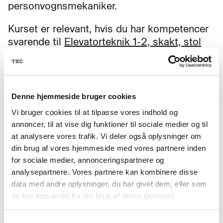
personvognsmekaniker.
Kurset er relevant, hvis du har kompetencer
svarende til
Elevatorteknik 1-2, skakt, stol
og drivmaskinrum
eller tilsvarende
kompetencer.
Kurset henvender sig til dig, der arbejder
Denne hjemmeside bruger cookies
med – eller ønsker at arbejde med –
Vi bruger cookies til at tilpasse vores indhold og
opstilling, service, vedligehold og
annoncer, til at vise dig funktioner til sociale medier og til
modernisering i elevatorbranchen.
at analysere vores trafik. Vi deler også oplysninger om
din brug af vores hjemmeside med vores partnere inden
for sociale medier, annonceringspartnere og
analysepartnere. Vores partnere kan kombinere disse
data med andre oplysninger, du har givet dem, eller som
Mål
de har indsamlet fra din brug af deres tjenester.
Efter kurset kan du medvirke ved montage-,
Samtykkevalg