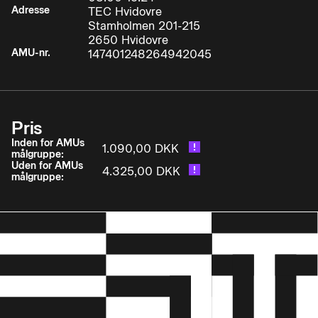
Adresse
TEC Hvidovre
• systematisk fejlfinder på automatiske maskiner
Stamholmen 201-215
og anlæg, der indeholder relæ-, PLC-,
2650 Hvidovre
pneumatiske og el-pneumatiske
AMU-nr.
147401248264942045
komponenterDeltageren kan i den forbindelse
anvende sin opnåede viden om:
Pris
• sikkerhed ved arbejde med automatiske anlæg
Inden for AMUs
1.090,00 DKK
målgruppe:
Uden for AMUs
4.325,00 DKK
• datablade og specifikationer for almindelig
målgruppe:
anvendte følere