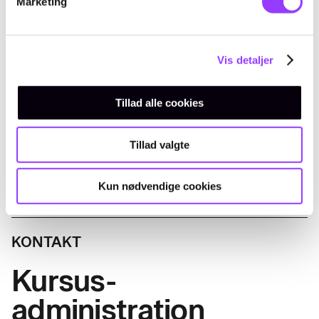
Marketing
Fag til kurset
Vis detaljer
Tillad alle cookies
Automatiske anlæg 2-2, El-
pneumatik og fejlfinding
Tillad valgte
Skolefagkode
49420
Kun nødvendige cookies
Varighed
5 dage
KONTAKT
Timer pr. dag
7,4
Kursus-
Indhold
administration
Deltageren kan systematiske fejlfinde på