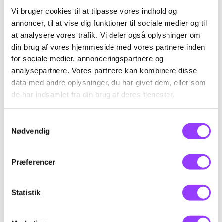
Mål
Vi bruger cookies til at tilpasse vores indhold og
annoncer, til at vise dig funktioner til sociale medier og til
Efter kurset kan du udføre systematisk
at analysere vores trafik. Vi deler også oplysninger om
fejlfinding på automatiske maskiner og
din brug af vores hjemmeside med vores partnere inden
for sociale medier, annonceringspartnere og
anlæg, der indeholder relæ-, PLC-,
analysepartnere. Vores partnere kan kombinere disse
pneumatiske og el-pneumatiske
data med andre oplysninger, du har givet dem, eller som
komponenter.
de har indsamlet fra din brug af deres tjenester.
Du kan opbygge og afprøve el-pneumatiske
styringer samt tilslutte og indjustere
Samtykkevalg
Nødvendig
almindeligt forekommende følere.
Du kan også anvende og ajourføre el-
Præferencer
dokumentation efter gældende standard og
arbejde sikkert og professionelt med
Statistik
automatiske anlæg.