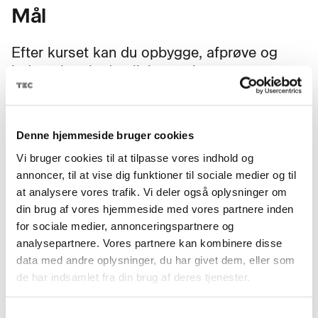
Mål
Efter kurset kan du opbygge, afprøve og
indregulere hydrauliske styringer.
Du kan fejlfinde på automatiske anlæg med
hydrauliske komponenter og arbejde med
Denne hjemmeside bruger cookies
retnings-, tryk- og strømreguleringsventiler,
cylindre og motorer.
Vi bruger cookies til at tilpasse vores indhold og
annoncer, til at vise dig funktioner til sociale medier og til
Du kan også anvende og ajourføre
at analysere vores trafik. Vi deler også oplysninger om
dokumentation for hydrauliske anlæg og
din brug af vores hjemmeside med vores partnere inden
for sociale medier, annonceringspartnere og
arbejde sikkert og professionelt med
analysepartnere. Vores partnere kan kombinere disse
hydraulik i automatiske anlæg.
data med andre oplysninger, du har givet dem, eller som
de har indsamlet fra din brug af deres tjenester.
Samtykkevalg