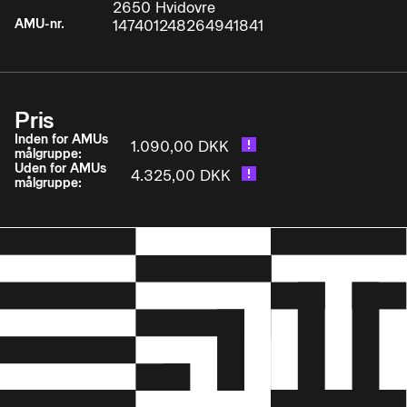
2650 Hvidovre
AMU-nr.
147401248264941841
• anvender/ajourfører teknisk dokumentation
efter gældende standard Deltageren kan i den
forbindelse anvende sin opnåede viden om:
Pris
Inden for AMUs
1.090,00 DKK
målgruppe:
• Sikkerhed ved arbejde med hydrauliske anlæg
Uden for AMUs
4.325,00 DKK
målgruppe:
• Beregninger på hydrauliske systemer