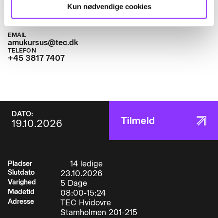
anlæg, der indeholder hydrauliske
Kun nødvendige cookies
komponenterDet betyder at deltageren:
EMAIL
amukursus@tec.dk
TELEFON
• udvælger komponenter for hydrauliske
+45 3817 7407
styringer, opbygger og afprøver hydrauliske
styringer, hvor der anvendes retnings
• tryk
DATO:
Tilmeld
19.10.2026
• og strømreguleringsventiler, cylindre og
motorer.
• udfører metodisk fejlfinding på automatiske
14 ledige
Pladser
anlæg, hvor der anvendes hydrauliske
Slutdato
23.10.2026
komponenter, indregulerer anlægget og udskifte
Varighed
5 Dage
defekte komponenter
Mødetid
08:00-15:24
Adresse
TEC Hvidovre
Stamholmen 201-215
• vælger måleudstyr til fejlfinding