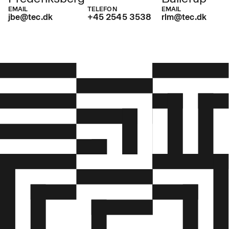
EMAIL
TELEFON
EMAIL
jbe@tec.dk
+45 2545 3538
rlm@tec.dk