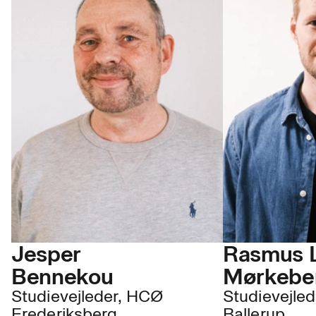
Jesper
Rasmus 
Bennekou
Mørkebe
Studievejleder, HCØ
Studievejle
Frederiksberg
Ballerup