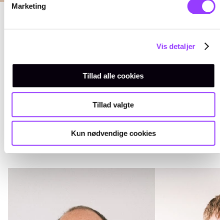
Marketing
Vis detaljer
HAR DU
Tillad alle cookies
SPØRGSMÅL?
Tillad valgte
Hvis du har spørgsmål er du velkommen
til at tage fat i følgende:
Kun nødvendige cookies