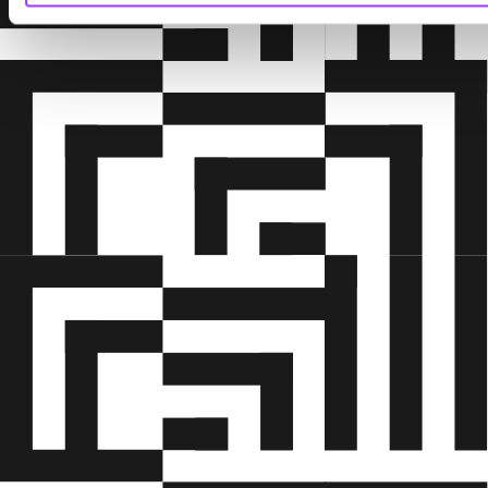
prøve vil der altid være tale om en omprøve.
Du skal medbringe dit studiekort (Hvis der
ikke er billede på dit studiekort, skal du
Være opmærksom på, at en ombedømmelse
medbringe pas, kørekort eller
eller omprøve kan resultere i en lavere karakter.
opholdstilladelse som ID) så du kan
identificere dig, se pkt. 10.
Du skal møde minimum 30 minutter før
forberedelsestiden begynder til mundtlig
prøve, og 30 minutter før skriftlig prøve.
Der må ikke kommunikeres med andre
under prøven og i forberedelsestiden.
Har du noter i skyen eller andre online
programmer, må disse kun tilgås i offline
versioner.
Er du SPS-elev, skal du huske dine IT-
hjælpemidler.
Du må gerne høre musik i forberedelsen til
prøven, men kun hvis det foregår offline. Din
musik må selvfølgelig ikke kunne forstyrre
andre.
Det er ikke tilladt at forlade prøvelokalet