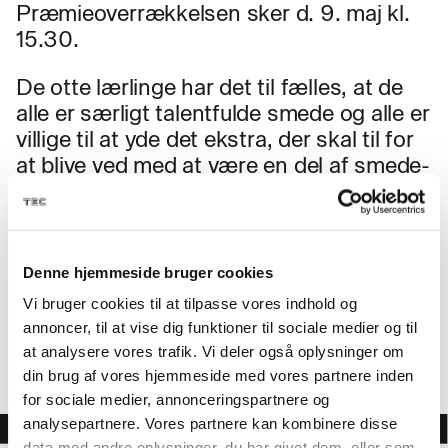
Præmieoverrækkelsen sker d. 9. maj kl.
15.30.
De otte lærlinge har det til fælles, at de
alle er særligt talentfulde smede og alle er
villige til at yde det ekstra, der skal til for
at blive ved med at være en del af smede-
eliten.
I 2017 vandt begge TECs skolemestre
regionsmesterskabet og repræsenterede
Denne hjemmeside bruger cookies
således Sjælland til
DM i Skills
. Vi håber
Vi bruger cookies til at tilpasse vores indhold og
at gøre det samme i 2018
annoncer, til at vise dig funktioner til sociale medier og til
at analysere vores trafik. Vi deler også oplysninger om
din brug af vores hjemmeside med vores partnere inden
for sociale medier, annonceringspartnere og
analysepartnere. Vores partnere kan kombinere disse
data med andre oplysninger, du har givet dem, eller som