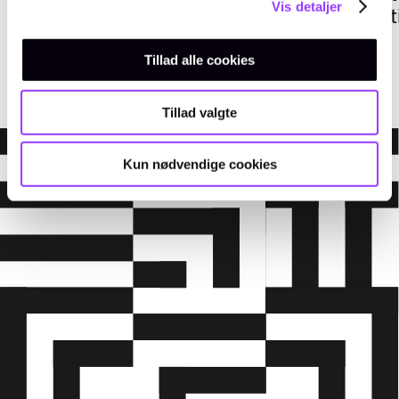
Vis detaljer
kommunikat
EMAIL
TELEFON
EMAIL
lcl@tec.dk
+45 2545 3457
akkl@tec.dk
Tillad alle cookies
Tillad valgte
Kun nødvendige cookies