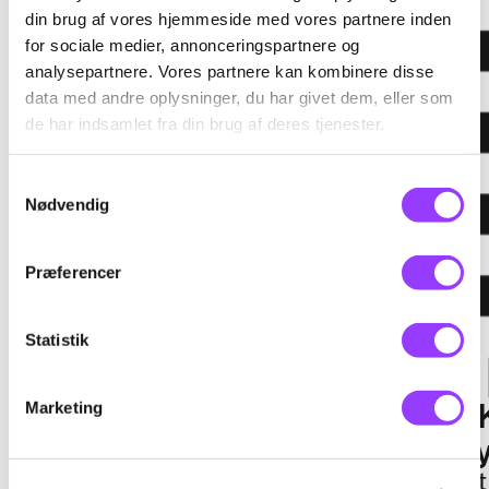
din brug af vores hjemmeside med vores partnere inden
for sociale medier, annonceringspartnere og
analysepartnere. Vores partnere kan kombinere disse
data med andre oplysninger, du har givet dem, eller som
de har indsamlet fra din brug af deres tjenester.
Samtykkevalg
Nødvendig
Præferencer
Statistik
Lærke Cecilie
Anne K. 
Marketing
Lindegård
Lewinsk
Pressemedarbejder
Konstitueret