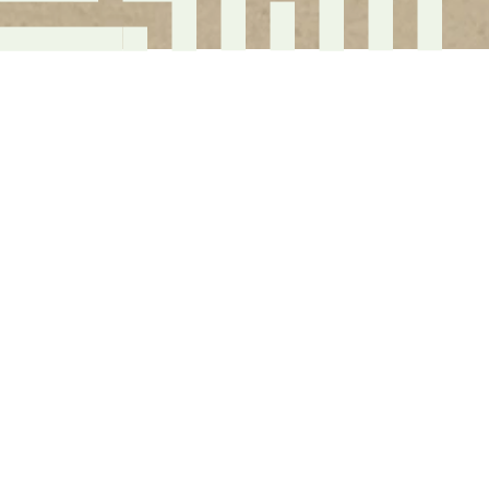
Den sidste dag inden
vinterferien, fredag
den 9. februar, var
der
svendeprøveafslutning
på TEC i Hvidovre
Her fik 24 elever – otte