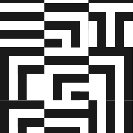
underliggende bedømmelsesafsnit for hvert
Hovedforløb 4 - Masterfag
fag. Der vil også stå, hvilke målpinde og
kompetencer der vil blive lagt særligt vægt
Hovedforløb 5 - Masterfag
på i bedømmelsen, samt hvilke der vil fylde
mindre.
Hovedforløb 6 - Masterfag
Bedømmelserne finder du under de enkelte
Hovedforløb 7 - Masterfag
fag på læringsplatformen itslearning under
den detaljerede LUP for det pågældende
forløb.