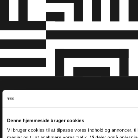
Menu
UDDANNELSER
KURSER
Denne hjemmeside bruger cookies
FOR VIRKSOMHEDER
Vi bruger cookies til at tilpasse vores indhold og annoncer, til 
medier og til at analysere vores trafik. Vi deler også oplysni