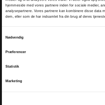
OM TEC
hjemmeside med vores partnere inden for sociale medier, a
analysepartnere. Vores partnere kan kombinere disse data m
dem, eller som de har indsamlet fra din brug af deres tjeneste
Samtykkevalg
Nødvendig
Kontakt
Præferencer
Al post sendes til:
Stæhr Johansens Vej 7
2000 Frederiksberg
Statistik
tec@tec.dk
Marketing
+45 3817 7000